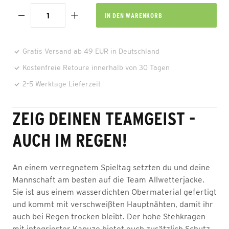
IN DEN
WARENKORB
Gratis Versand ab 49 EUR in Deutschland
Kostenfreie Retoure innerhalb von 30 Tagen
2-5 Werktage Lieferzeit
ZEIG DEINEN TEAMGEIST -
AUCH IM REGEN!
An einem verregnetem Spieltag setzten du und deine
Mannschaft am besten auf die Team Allwetterjacke.
Sie ist aus einem wasserdichten Obermaterial gefertigt
und kommt mit verschweißten Hauptnähten, damit ihr
auch bei Regen trocken bleibt. Der hohe Stehkragen
mit integrierter Kapuze bietet euch zusätzlich Schutz