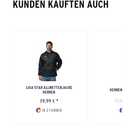
KUNDEN KAUFTEN AUCH
LIGA STAR ALLWETTERJACKE
HERREN TE
HERREN
39,99 € *
17,99 €
IN 2 FARBEN
IN