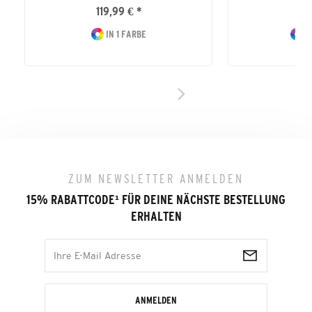
119,99 € *
39
IN 1 FARBE
I
ZUM NEWSLETTER ANMELDEN
15% RABATTCODE
¹
FÜR DEINE NÄCHSTE BESTELLUNG
ERHALTEN
ANMELDEN