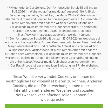
**KI-generierte Darstellung. Der Aktionscode Schule35 gilt bis zum
31.12.2026 im Webshop auf erima.de auf ausgewählte Artikel.
Geschenkgutscheine, Fanartikel, die Magic White Kollektion und
rabattierte Artikel sind von der Aktion ausgeschlossen. Aktionscode ist
nicht kombinierbar mit anderen Aktionen oder Gutscheinen.
Aktionscode muss im Warenkorb eingeben werden. Es gelten im
Übrigen die Allgemeinen Geschäftsbedingungen, die unter
https://www.erima.de/agb abgerufen werden können.
** Der Aktionscode Schule26 gilt bis zum 13.09.2026 im Webshop auf
erima.de auf ausgewählte Artikel. Geschenkgutscheine, Fanartikel, die
Magic White Kollektion und rabattierte Artikel sind von der Aktion
ausgeschlossen. Aktionscode ist nicht kombinierbar mit anderen
Aktionen oder Gutscheinen. Aktionscode muss im Warenkorb eingeben
werden. Es gelten im Übrigen die Allgemeinen Geschäftsbedingungen,
die unter https://www.erima.de/agb abgerufen werden können.
* Der Rabattcode ist zur einmaligen Einlösung im ERIMA Webshop
innerhalb von 90 Tagen ab Zustellung gültig. Das Angebot gilt
ausschließlich für Erstanmeldungen zum Newsletter. Reduzierte Ware
Diese Website verwendet Cookies, um Ihnen die
sowie Geschenkgutscheine sind vom Rabatt ausgeschlossen. Der
bestmögliche Funktionalität bieten zu können. Anderen
Rabattcode ist nicht mit anderen Aktionen oder Gutscheinen
kombinierbar. Der Mindestbestellwert beträgt 50 €
Cookies, die der Direktwerbung dienen oder die
*
Interaktion mit anderen Websites und sozialen
Netzwerken vereinfachen sollen, können Sie
*Alle Preise verstehen sich inkl. Mehrwertsteuer und zzgl.
widersprechen.
Versandkosten
und ggf. Nachnahmegebühren, wenn nicht anders
beschrieben.