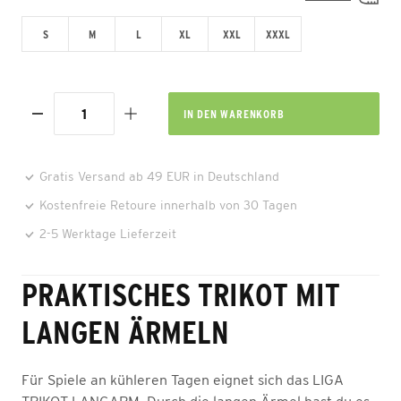
S
M
L
XL
XXL
XXXL
IN DEN
WARENKORB
Gratis Versand ab 49 EUR in Deutschland
Kostenfreie Retoure innerhalb von 30 Tagen
2-5 Werktage Lieferzeit
PRAKTISCHES TRIKOT MIT
LANGEN ÄRMELN
Für Spiele an kühleren Tagen eignet sich das LIGA