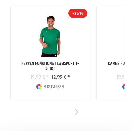
-35%
HERREN FUNKTIONS TEAMSPORT T-
DAMEN FUNKT
SHIRT
19,99 € *
12,99 € *
19,99 €
IN 12 FARBEN
IN