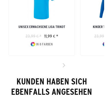
UNISEX ERWACHSENE LIGA TRIKOT
KINDER TRI
23,99 € *
11,99 € *
23,99 € *
IN 8 FARBEN
I
KUNDEN HABEN SICH
EBENFALLS ANGESEHEN