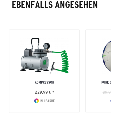
EBENFALLS ANGESEHEN
KOMPRESSOR
PURE GRIP
229,99 € *
89,99 €
IN 1 FARBE
I