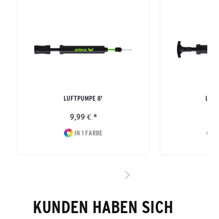
LUFTPUMPE 8'
LUFT
9,99 € *
14
IN 1 FARBE
I
KUNDEN HABEN SICH