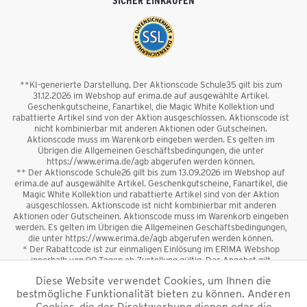
SICHER EINKAUFEN
**KI-generierte Darstellung. Der Aktionscode Schule35 gilt bis zum
31.12.2026 im Webshop auf erima.de auf ausgewählte Artikel.
Geschenkgutscheine, Fanartikel, die Magic White Kollektion und
rabattierte Artikel sind von der Aktion ausgeschlossen. Aktionscode ist
nicht kombinierbar mit anderen Aktionen oder Gutscheinen.
Aktionscode muss im Warenkorb eingeben werden. Es gelten im
Übrigen die Allgemeinen Geschäftsbedingungen, die unter
https://www.erima.de/agb abgerufen werden können.
** Der Aktionscode Schule26 gilt bis zum 13.09.2026 im Webshop auf
erima.de auf ausgewählte Artikel. Geschenkgutscheine, Fanartikel, die
Magic White Kollektion und rabattierte Artikel sind von der Aktion
ausgeschlossen. Aktionscode ist nicht kombinierbar mit anderen
Aktionen oder Gutscheinen. Aktionscode muss im Warenkorb eingeben
werden. Es gelten im Übrigen die Allgemeinen Geschäftsbedingungen,
die unter https://www.erima.de/agb abgerufen werden können.
* Der Rabattcode ist zur einmaligen Einlösung im ERIMA Webshop
innerhalb von 90 Tagen ab Zustellung gültig. Das Angebot gilt
ausschließlich für Erstanmeldungen zum Newsletter. Reduzierte Ware
Diese Website verwendet Cookies, um Ihnen die
sowie Geschenkgutscheine sind vom Rabatt ausgeschlossen. Der
bestmögliche Funktionalität bieten zu können. Anderen
Rabattcode ist nicht mit anderen Aktionen oder Gutscheinen
kombinierbar. Der Mindestbestellwert beträgt 50 €
Cookies, die der Direktwerbung dienen oder die