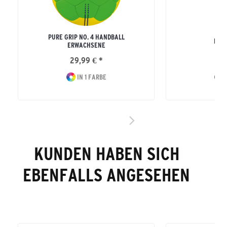
PURE GRIP NO. 4 HANDBALL
LUF
ERWACHSENE
29,99 € *
9
IN 1 FARBE
I
KUNDEN HABEN SICH
EBENFALLS ANGESEHEN