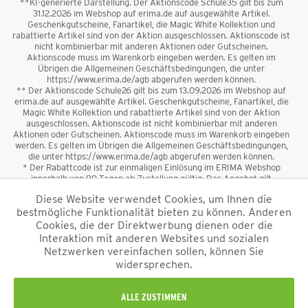
**KI-generierte Darstellung. Der Aktionscode Schule35 gilt bis zum
31.12.2026 im Webshop auf erima.de auf ausgewählte Artikel.
Geschenkgutscheine, Fanartikel, die Magic White Kollektion und
rabattierte Artikel sind von der Aktion ausgeschlossen. Aktionscode ist
nicht kombinierbar mit anderen Aktionen oder Gutscheinen.
Aktionscode muss im Warenkorb eingeben werden. Es gelten im
Übrigen die Allgemeinen Geschäftsbedingungen, die unter
https://www.erima.de/agb abgerufen werden können.
** Der Aktionscode Schule26 gilt bis zum 13.09.2026 im Webshop auf
erima.de auf ausgewählte Artikel. Geschenkgutscheine, Fanartikel, die
Magic White Kollektion und rabattierte Artikel sind von der Aktion
ausgeschlossen. Aktionscode ist nicht kombinierbar mit anderen
Aktionen oder Gutscheinen. Aktionscode muss im Warenkorb eingeben
werden. Es gelten im Übrigen die Allgemeinen Geschäftsbedingungen,
die unter https://www.erima.de/agb abgerufen werden können.
* Der Rabattcode ist zur einmaligen Einlösung im ERIMA Webshop
innerhalb von 90 Tagen ab Zustellung gültig. Das Angebot gilt
ausschließlich für Erstanmeldungen zum Newsletter. Reduzierte Ware
Diese Website verwendet Cookies, um Ihnen die
sowie Geschenkgutscheine sind vom Rabatt ausgeschlossen. Der
bestmögliche Funktionalität bieten zu können. Anderen
Rabattcode ist nicht mit anderen Aktionen oder Gutscheinen
kombinierbar. Der Mindestbestellwert beträgt 50 €
Cookies, die der Direktwerbung dienen oder die
*
Interaktion mit anderen Websites und sozialen
Netzwerken vereinfachen sollen, können Sie
*Alle Preise verstehen sich inkl. Mehrwertsteuer und zzgl.
widersprechen.
Versandkosten
und ggf. Nachnahmegebühren, wenn nicht anders
beschrieben.