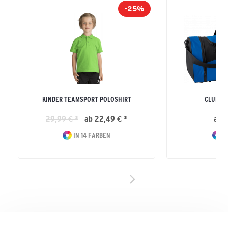
-25%
KINDER TEAMSPORT POLOSHIRT
CLUB 5
29,99 € *
ab 22,49 € *
ab 2
IN 14 FARBEN
I