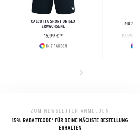
CALCUTTA SHORT UNISEX
RIO 2.0
ERWACHSENE
15,99 € *
19,99 € 
IN 7 FARBEN
I
ZUM NEWSLETTER ANMELDEN
15% RABATTCODE
¹
FÜR DEINE NÄCHSTE BESTELLUNG
ERHALTEN