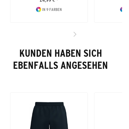
24,99 € *
24
IN 9 FARBEN
I
KUNDEN HABEN SICH
EBENFALLS ANGESEHEN