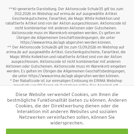
**KI-generierte Darstellung. Der Aktionscode Schule35 gilt bis zum
31.12.2026 im Webshop auf erima.de auf ausgewählte Artikel.
Geschenkgutscheine, Fanartikel, die Magic White Kollektion und
rabattierte Artikel sind von der Aktion ausgeschlossen. Aktionscode ist
nicht kombinierbar mit anderen Aktionen oder Gutscheinen.
Aktionscode muss im Warenkorb eingeben werden. Es gelten im
Übrigen die Allgemeinen Geschäftsbedingungen, die unter
https://www.erima.de/agb abgerufen werden können.
** Der Aktionscode Schule26 gilt bis zum 13.09.2026 im Webshop auf
erima.de auf ausgewählte Artikel. Geschenkgutscheine, Fanartikel, die
Magic White Kollektion und rabattierte Artikel sind von der Aktion
ausgeschlossen. Aktionscode ist nicht kombinierbar mit anderen
Aktionen oder Gutscheinen. Aktionscode muss im Warenkorb eingeben
werden. Es gelten im Übrigen die Allgemeinen Geschäftsbedingungen,
die unter https://www.erima.de/agb abgerufen werden können.
* Der Rabattcode ist zur einmaligen Einlösung im ERIMA Webshop
innerhalb von 90 Tagen ab Zustellung gültig. Das Angebot gilt
ausschließlich für Erstanmeldungen zum Newsletter. Reduzierte Ware
Diese Website verwendet Cookies, um Ihnen die
sowie Geschenkgutscheine sind vom Rabatt ausgeschlossen. Der
bestmögliche Funktionalität bieten zu können. Anderen
Rabattcode ist nicht mit anderen Aktionen oder Gutscheinen
kombinierbar. Der Mindestbestellwert beträgt 50 €
Cookies, die der Direktwerbung dienen oder die
*
Interaktion mit anderen Websites und sozialen
Netzwerken vereinfachen sollen, können Sie
*Alle Preise verstehen sich inkl. Mehrwertsteuer und zzgl.
widersprechen.
Versandkosten
und ggf. Nachnahmegebühren, wenn nicht anders
beschrieben.