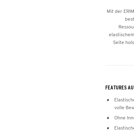
Mit der ERI
bes
Ressour
elastische
Seite hol
FEATURES AU
Elastisch
volle Be
Ohne Inn
Elastisc