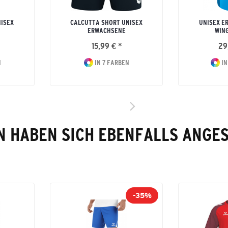
NISEX
CALCUTTA SHORT UNISEX
UNISEX E
ERWACHSENE
WING
15,99 € *
29
N
IN 7 FARBEN
IN
 HABEN SICH EBENFALLS ANGE
-35%