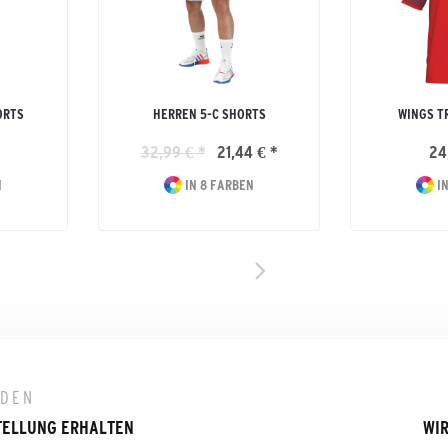
ORTS
HERREN 5-C SHORTS
WINGS T
32,99 € *
21,44 € *
24
N
IN 8 FARBEN
IN
LDEN
TELLUNG ERHALTEN
WIR