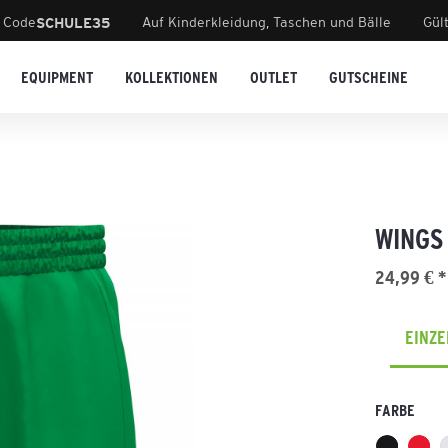
 Code
Auf Kinderkleidung, Taschen und Bälle
Gül
SCHULE35
EQUIPMENT
KOLLEKTIONEN
OUTLET
GUTSCHEINE
WINGS
24,99 € *
EINZ
FARBE