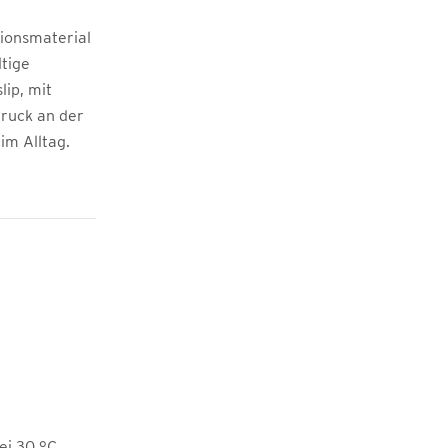
ionsmaterial
tige
lip, mit
ruck an der
im Alltag.
i 30 °C,