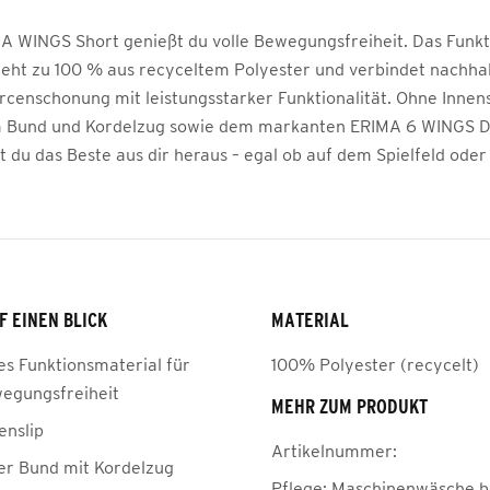
MA WINGS Short genießt du volle Bewegungsfreiheit. Das Funkt
teht zu 100 % aus recyceltem Polyester und verbindet nachhal
censchonung mit leistungsstarker Funktionalität. Ohne Innens
m Bund und Kordelzug sowie dem markanten ERIMA 6 WINGS D
st du das Beste aus dir heraus – egal ob auf dem Spielfeld oder 
F EINEN BLICK
MATERIAL
es Funktionsmaterial für
100% Polyester (recycelt)
wegungsfreiheit
MEHR ZUM PRODUKT
enslip
Artikelnummer:
her Bund mit Kordelzug
Pflege:
Maschinenwäsche be