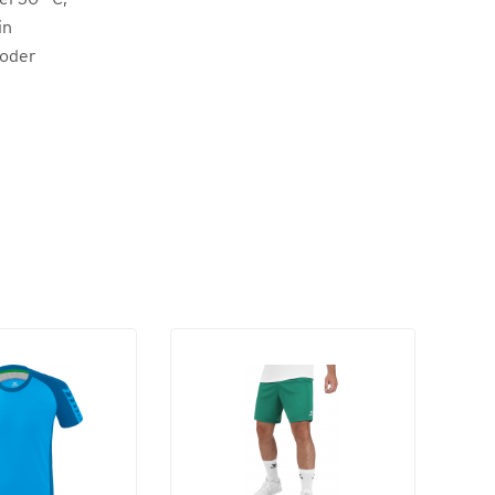
in
 oder