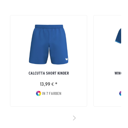
CALCUTTA SHORT KINDER
WINGS T
13,99 € *
21
IN 7 FARBEN
I