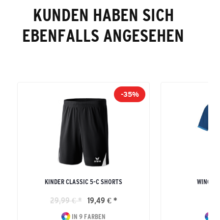
KUNDEN HABEN SICH
EBENFALLS ANGESEHEN
-35%
KINDER CLASSIC 5-C SHORTS
WINGS T
29,99 € *
19,49 € *
21
IN 9 FARBEN
I