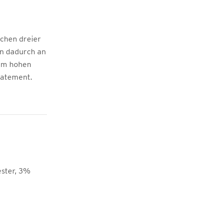
schen dreier
en dadurch an
nem hohen
tatement.
ster, 3%