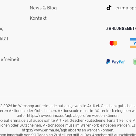
News & Blog
erima.sp
Kontakt
ng
ZAHLUNGSMET
lität
efreiheit
.12.2026 im Webshop auf erima.de auf ausgewählte Artikel. Geschenkgutscheine, F
nderen Aktionen oder Gutscheinen. Aktionscode muss im Warenkorb eingeben we
unter https://www.erima.de/agb abgerufen werden können.
 auf erima.de auf ausgewählte Artikel. Geschenkgutscheine, Fanartikel, die Mag
ktionen oder Gutscheinen. Aktionscode muss im Warenkorb eingeben werden. Es 
https://www.erima.de/agb abgerufen werden können.
op innerhalb von 90 Tagen ab Zustellung gültig. Das Angebot gilt ausschließl