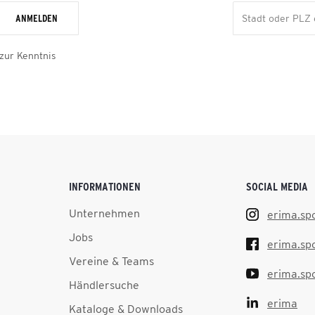
ANMELDEN
zur Kenntnis
INFORMATIONEN
SOCIAL MEDIA
Unternehmen
erima.sp
Jobs
erima.sp
Vereine & Teams
erima.sp
Händlersuche
erima
Kataloge & Downloads