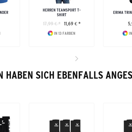
HERREN TEAMSPORT T-
INDER
ERIMA TRI
SHIRT
17,99 € *
11,69 € *
5,
N
IN 13 FARBEN
IN
 HABEN SICH EBENFALLS ANGE