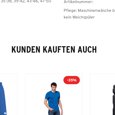
, 35-38, 39-42, 43-46, 47-50
Artikelnummer:
Pflege:
Maschinenwäsche be
kein Weichspüler
KUNDEN KAUFTEN AUCH
-35%