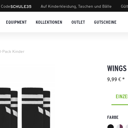
 Code
Auf Kinderkleidung, Taschen und Bälle
Gül
SCHULE35
EQUIPMENT
KOLLEKTIONEN
OUTLET
GUTSCHEINE
3-Pack Kinder
WINGS
9,99 € *
EINZ
FARBE