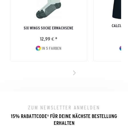
CALCUTTA
SIX WINGS SOCKE ERWACHSENE
ERW
12,99 € *
15
IN 5 FARBEN
I
ZUM NEWSLETTER ANMELDEN
15% RABATTCODE
¹
FÜR DEINE NÄCHSTE BESTELLUNG
ERHALTEN