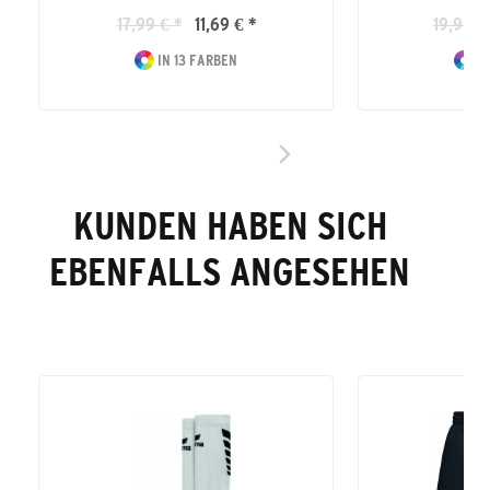
17,99 € *
11,69 € *
19,99 €
IN 13 FARBEN
IN
KUNDEN HABEN SICH
EBENFALLS ANGESEHEN