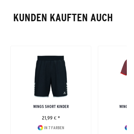
KUNDEN KAUFTEN AUCH
WINGS SHORT KINDER
WINGS T
21,99 € *
24
IN 7 FARBEN
I