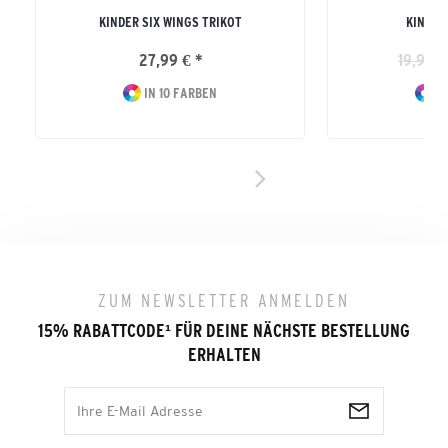
KINDER SIX WINGS TRIKOT
KINDER
27,99 € *
19,99 €
IN 10 FARBEN
IN
ZUM NEWSLETTER ANMELDEN
15% RABATTCODE
¹
FÜR DEINE NÄCHSTE BESTELLUNG
ERHALTEN