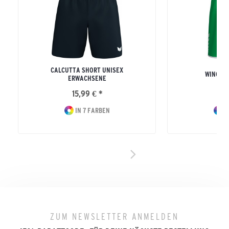
CALCUTTA SHORT UNISEX
WINGS 
ERWACHSENE
15,99 € *
24
IN 7 FARBEN
I
ZUM NEWSLETTER ANMELDEN