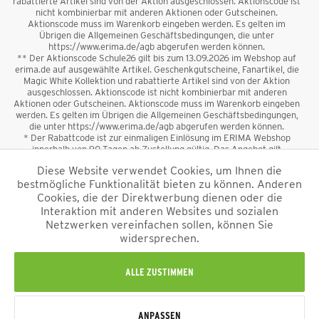
rabattierte Artikel sind von der Aktion ausgeschlossen. Aktionscode ist
nicht kombinierbar mit anderen Aktionen oder Gutscheinen.
Aktionscode muss im Warenkorb eingeben werden. Es gelten im
Übrigen die Allgemeinen Geschäftsbedingungen, die unter
https://www.erima.de/agb abgerufen werden können.
** Der Aktionscode Schule26 gilt bis zum 13.09.2026 im Webshop auf
erima.de auf ausgewählte Artikel. Geschenkgutscheine, Fanartikel, die
Magic White Kollektion und rabattierte Artikel sind von der Aktion
ausgeschlossen. Aktionscode ist nicht kombinierbar mit anderen
Aktionen oder Gutscheinen. Aktionscode muss im Warenkorb eingeben
werden. Es gelten im Übrigen die Allgemeinen Geschäftsbedingungen,
die unter https://www.erima.de/agb abgerufen werden können.
* Der Rabattcode ist zur einmaligen Einlösung im ERIMA Webshop
innerhalb von 90 Tagen ab Zustellung gültig. Das Angebot gilt
ausschließlich für Erstanmeldungen zum Newsletter. Reduzierte Ware
Diese Website verwendet Cookies, um Ihnen die
sowie Geschenkgutscheine sind vom Rabatt ausgeschlossen. Der
bestmögliche Funktionalität bieten zu können. Anderen
Rabattcode ist nicht mit anderen Aktionen oder Gutscheinen
kombinierbar. Der Mindestbestellwert beträgt 50 €
Cookies, die der Direktwerbung dienen oder die
*
Interaktion mit anderen Websites und sozialen
Netzwerken vereinfachen sollen, können Sie
*Alle Preise verstehen sich inkl. Mehrwertsteuer und zzgl.
widersprechen.
Versandkosten
und ggf. Nachnahmegebühren, wenn nicht anders
beschrieben.
Impressum
AGB
Datenschutzinformation
Alle Rechte vorbehalten © 2026