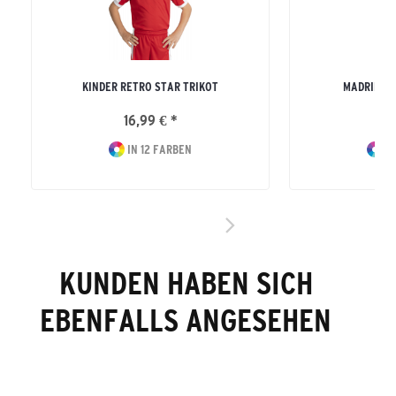
KINDER RETRO STAR TRIKOT
MADRID S
16,99 € *
10
IN 12 FARBEN
IN
KUNDEN HABEN SICH
EBENFALLS ANGESEHEN