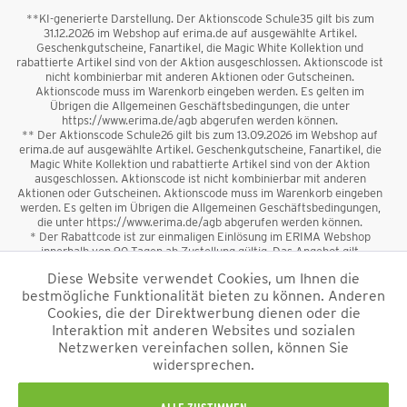
**KI-generierte Darstellung. Der Aktionscode Schule35 gilt bis zum
31.12.2026 im Webshop auf erima.de auf ausgewählte Artikel.
Geschenkgutscheine, Fanartikel, die Magic White Kollektion und
rabattierte Artikel sind von der Aktion ausgeschlossen. Aktionscode ist
nicht kombinierbar mit anderen Aktionen oder Gutscheinen.
Aktionscode muss im Warenkorb eingeben werden. Es gelten im
Übrigen die Allgemeinen Geschäftsbedingungen, die unter
https://www.erima.de/agb abgerufen werden können.
** Der Aktionscode Schule26 gilt bis zum 13.09.2026 im Webshop auf
erima.de auf ausgewählte Artikel. Geschenkgutscheine, Fanartikel, die
Magic White Kollektion und rabattierte Artikel sind von der Aktion
ausgeschlossen. Aktionscode ist nicht kombinierbar mit anderen
Aktionen oder Gutscheinen. Aktionscode muss im Warenkorb eingeben
werden. Es gelten im Übrigen die Allgemeinen Geschäftsbedingungen,
die unter https://www.erima.de/agb abgerufen werden können.
* Der Rabattcode ist zur einmaligen Einlösung im ERIMA Webshop
innerhalb von 90 Tagen ab Zustellung gültig. Das Angebot gilt
ausschließlich für Erstanmeldungen zum Newsletter. Reduzierte Ware
Diese Website verwendet Cookies, um Ihnen die
sowie Geschenkgutscheine sind vom Rabatt ausgeschlossen. Der
bestmögliche Funktionalität bieten zu können. Anderen
Rabattcode ist nicht mit anderen Aktionen oder Gutscheinen
kombinierbar. Der Mindestbestellwert beträgt 50 €
Cookies, die der Direktwerbung dienen oder die
*
Interaktion mit anderen Websites und sozialen
Netzwerken vereinfachen sollen, können Sie
*Alle Preise verstehen sich inkl. Mehrwertsteuer und zzgl.
widersprechen.
Versandkosten
und ggf. Nachnahmegebühren, wenn nicht anders
beschrieben.