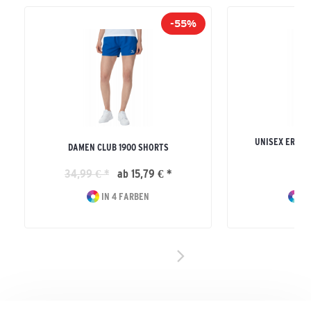
-55%
UNISEX ERWA
DAMEN CLUB 1900 SHORTS
S
34,99 € *
ab 15,79 € *
19
IN 4 FARBEN
IN