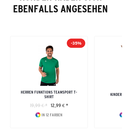
EBENFALLS ANGESEHEN
-35%
HERREN FUNKTIONS TEAMSPORT T-
KINDER RE
SHIRT
19,99 € *
12,99 € *
16
IN 12 FARBEN
IN