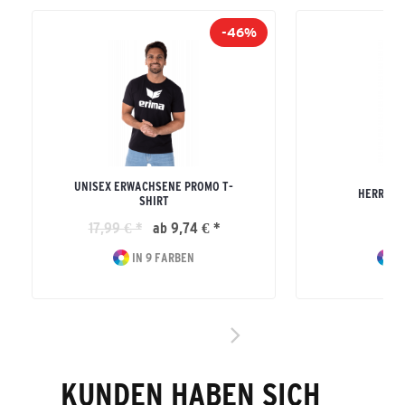
-46%
UNISEX ERWACHSENE PROMO T-
HERREN R
SHIRT
17,99 € *
ab 9,74 € *
19
IN 9 FARBEN
I
KUNDEN HABEN SICH