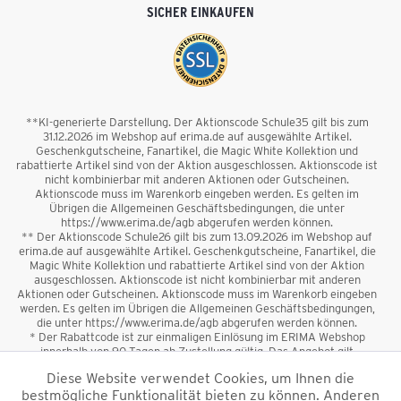
SICHER EINKAUFEN
**KI-generierte Darstellung. Der Aktionscode Schule35 gilt bis zum
31.12.2026 im Webshop auf erima.de auf ausgewählte Artikel.
Geschenkgutscheine, Fanartikel, die Magic White Kollektion und
rabattierte Artikel sind von der Aktion ausgeschlossen. Aktionscode ist
nicht kombinierbar mit anderen Aktionen oder Gutscheinen.
Aktionscode muss im Warenkorb eingeben werden. Es gelten im
Übrigen die Allgemeinen Geschäftsbedingungen, die unter
https://www.erima.de/agb abgerufen werden können.
** Der Aktionscode Schule26 gilt bis zum 13.09.2026 im Webshop auf
erima.de auf ausgewählte Artikel. Geschenkgutscheine, Fanartikel, die
Magic White Kollektion und rabattierte Artikel sind von der Aktion
ausgeschlossen. Aktionscode ist nicht kombinierbar mit anderen
Aktionen oder Gutscheinen. Aktionscode muss im Warenkorb eingeben
werden. Es gelten im Übrigen die Allgemeinen Geschäftsbedingungen,
die unter https://www.erima.de/agb abgerufen werden können.
* Der Rabattcode ist zur einmaligen Einlösung im ERIMA Webshop
innerhalb von 90 Tagen ab Zustellung gültig. Das Angebot gilt
ausschließlich für Erstanmeldungen zum Newsletter. Reduzierte Ware
Diese Website verwendet Cookies, um Ihnen die
sowie Geschenkgutscheine sind vom Rabatt ausgeschlossen. Der
bestmögliche Funktionalität bieten zu können. Anderen
Rabattcode ist nicht mit anderen Aktionen oder Gutscheinen