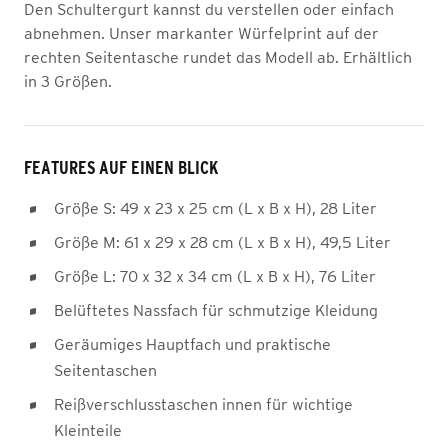
Den Schultergurt kannst du verstellen oder einfach
abnehmen. Unser markanter Würfelprint auf der
rechten Seitentasche rundet das Modell ab. Erhältlich
in 3 Größen.
FEATURES AUF EINEN BLICK
Größe S: 49 x 23 x 25 cm (L x B x H), 28 Liter
Größe M: 61 x 29 x 28 cm (L x B x H), 49,5 Liter
Größe L: 70 x 32 x 34 cm (L x B x H), 76 Liter
Belüftetes Nassfach für schmutzige Kleidung
Geräumiges Hauptfach und praktische
Seitentaschen
Reißverschlusstaschen innen für wichtige
Kleinteile