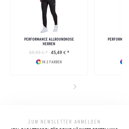
PERFORMANCE ALLROUNDHOSE
PERFORMANC
HERREN
H
69,99 € *
45,49 € *
54
IN 2 FARBEN
I
ZUM NEWSLETTER ANMELDEN