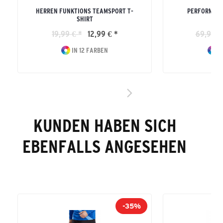
HERREN FUNKTIONS TEAMSPORT T-
PERFORMANC
SHIRT
H
19,99 € *
12,99 € *
69,99 €
IN 12 FARBEN
I
KUNDEN HABEN SICH
EBENFALLS ANGESEHEN
-35%