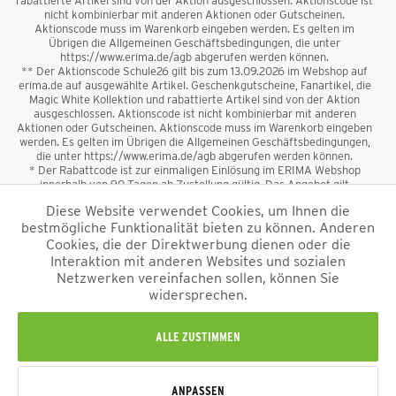
rabattierte Artikel sind von der Aktion ausgeschlossen. Aktionscode ist
nicht kombinierbar mit anderen Aktionen oder Gutscheinen.
Aktionscode muss im Warenkorb eingeben werden. Es gelten im
Übrigen die Allgemeinen Geschäftsbedingungen, die unter
https://www.erima.de/agb abgerufen werden können.
** Der Aktionscode Schule26 gilt bis zum 13.09.2026 im Webshop auf
erima.de auf ausgewählte Artikel. Geschenkgutscheine, Fanartikel, die
Magic White Kollektion und rabattierte Artikel sind von der Aktion
ausgeschlossen. Aktionscode ist nicht kombinierbar mit anderen
Aktionen oder Gutscheinen. Aktionscode muss im Warenkorb eingeben
werden. Es gelten im Übrigen die Allgemeinen Geschäftsbedingungen,
die unter https://www.erima.de/agb abgerufen werden können.
* Der Rabattcode ist zur einmaligen Einlösung im ERIMA Webshop
innerhalb von 90 Tagen ab Zustellung gültig. Das Angebot gilt
ausschließlich für Erstanmeldungen zum Newsletter. Reduzierte Ware
Diese Website verwendet Cookies, um Ihnen die
sowie Geschenkgutscheine sind vom Rabatt ausgeschlossen. Der
bestmögliche Funktionalität bieten zu können. Anderen
Rabattcode ist nicht mit anderen Aktionen oder Gutscheinen
kombinierbar. Der Mindestbestellwert beträgt 50 €
Cookies, die der Direktwerbung dienen oder die
*
Interaktion mit anderen Websites und sozialen
Netzwerken vereinfachen sollen, können Sie
*Alle Preise verstehen sich inkl. Mehrwertsteuer und zzgl.
widersprechen.
Versandkosten
und ggf. Nachnahmegebühren, wenn nicht anders
beschrieben.
Impressum
AGB
Datenschutzinformation
Alle Rechte vorbehalten © 2026