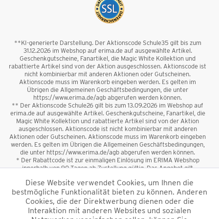
**KI-generierte Darstellung. Der Aktionscode Schule35 gilt bis zum
31.12.2026 im Webshop auf erima.de auf ausgewählte Artikel.
Geschenkgutscheine, Fanartikel, die Magic White Kollektion und
rabattierte Artikel sind von der Aktion ausgeschlossen. Aktionscode ist
nicht kombinierbar mit anderen Aktionen oder Gutscheinen.
Aktionscode muss im Warenkorb eingeben werden. Es gelten im
Übrigen die Allgemeinen Geschäftsbedingungen, die unter
https://www.erima.de/agb abgerufen werden können.
** Der Aktionscode Schule26 gilt bis zum 13.09.2026 im Webshop auf
erima.de auf ausgewählte Artikel. Geschenkgutscheine, Fanartikel, die
Magic White Kollektion und rabattierte Artikel sind von der Aktion
ausgeschlossen. Aktionscode ist nicht kombinierbar mit anderen
Aktionen oder Gutscheinen. Aktionscode muss im Warenkorb eingeben
werden. Es gelten im Übrigen die Allgemeinen Geschäftsbedingungen,
die unter https://www.erima.de/agb abgerufen werden können.
* Der Rabattcode ist zur einmaligen Einlösung im ERIMA Webshop
innerhalb von 90 Tagen ab Zustellung gültig. Das Angebot gilt
ausschließlich für Erstanmeldungen zum Newsletter. Reduzierte Ware
Diese Website verwendet Cookies, um Ihnen die
sowie Geschenkgutscheine sind vom Rabatt ausgeschlossen. Der
bestmögliche Funktionalität bieten zu können. Anderen
Rabattcode ist nicht mit anderen Aktionen oder Gutscheinen
kombinierbar. Der Mindestbestellwert beträgt 50 €
Cookies, die der Direktwerbung dienen oder die
*
Interaktion mit anderen Websites und sozialen