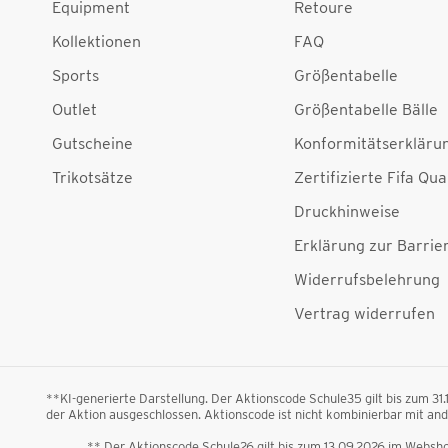
Equipment
Retoure
Kollektionen
FAQ
Sports
Größentabelle
Outlet
Größentabelle Bälle
Gutscheine
Konformitätserkläru
Trikotsätze
Zertifizierte Fifa Qua
Druckhinweise
Erklärung zur Barrier
Widerrufsbelehrung
Vertrag widerrufen
**KI-generierte Darstellung. Der Aktionscode Schule35 gilt bis zum 31
der Aktion ausgeschlossen. Aktionscode ist nicht kombinierbar mit a
** Der Aktionscode Schule26 gilt bis zum 13.09.2026 im Webshop