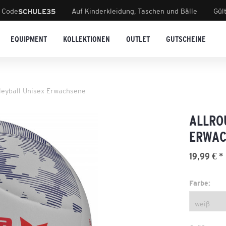
 Code
Auf Kinderkleidung, Taschen und Bälle
Gül
SCHULE35
EQUIPMENT
KOLLEKTIONEN
OUTLET
GUTSCHEINE
lleyball Unisex Erwachsene
ALLRO
ERWAC
19,99 € *
Farbe: