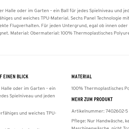
er Halle oder im Garten – ein Ball für jedes Spielniveau und je
ähiges und weiches TPU-Material. Sechs Panel Technologie m
fekte Flugverhalten. Für jeden Untergrund, egal ob innen oder 
gnet. Material: Obermaterial: 100% Thermoplastisches Polyur
F EINEN BLICK
MATERIAL
 Halle oder im Garten – ein
100% Thermoplastisches P
jedes Spielniveau und jeden
MEHR ZUM PRODUKT
Artikelnummer:
7402602-5
erfähiges und weiches TPU-
Pflege:
Nur Handwäsche, k
Maschinenwäsche, nicht Tr