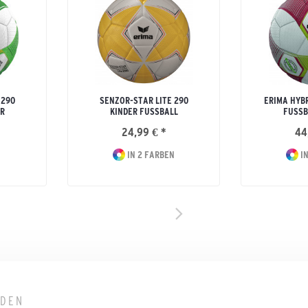
 290
SENZOR-STAR LITE 290
ERIMA HYBR
R
KINDER FUSSBALL
FUSSB
24,99 € *
44
IN 2 FARBEN
IN
LDEN