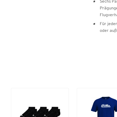
Sechs Pa
Prägunge
Flugverh
Für jede
oder auß