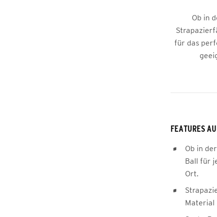
Ob in d
Strapazierf
für das per
geei
FEATURES AU
Ob in der
Ball für 
Ort.
Strapazi
Material