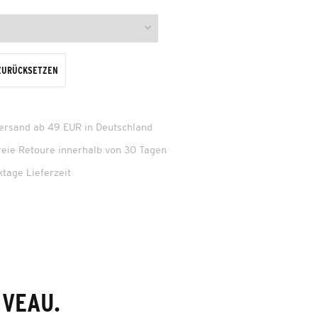
ZURÜCKSETZEN
Versand ab 49 EUR in Deutschland
reie Retoure innerhalb von 30 Tagen
ktage Lieferzeit
IVEAU.