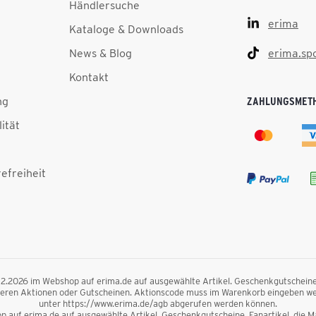
Händlersuche
erima
Kataloge & Downloads
News & Blog
erima.sp
Kontakt
ng
ZAHLUNGSMET
lität
efreiheit
.12.2026 im Webshop auf erima.de auf ausgewählte Artikel. Geschenkgutscheine, F
nderen Aktionen oder Gutscheinen. Aktionscode muss im Warenkorb eingeben we
unter https://www.erima.de/agb abgerufen werden können.
 auf erima.de auf ausgewählte Artikel. Geschenkgutscheine, Fanartikel, die Mag