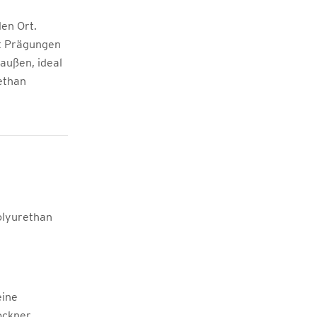
den Ort.
it Prägungen
außen, ideal
ethan
olyurethan
eine
ockner