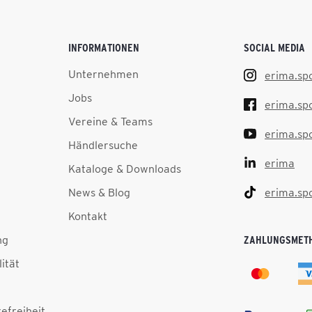
INFORMATIONEN
SOCIAL MEDIA
Unternehmen
erima.sp
Jobs
erima.sp
Vereine & Teams
erima.sp
Händlersuche
erima
Kataloge & Downloads
News & Blog
erima.sp
Kontakt
ng
ZAHLUNGSMET
lität
efreiheit