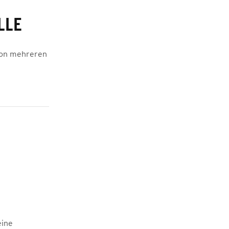
LLE
von mehreren
eine