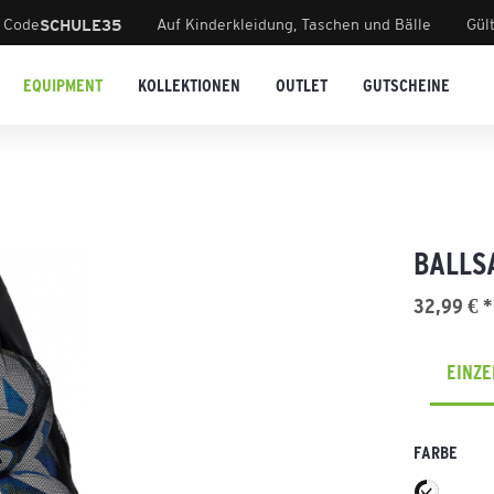
 Code
Auf Kinderkleidung, Taschen und Bälle
Gül
SCHULE35
EQUIPMENT
KOLLEKTIONEN
OUTLET
GUTSCHEINE
BALLS
32,99 € *
EINZ
FARBE