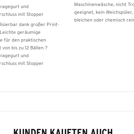
Maschinenwäsche, nicht Tr
tragegurt und
geeignet, kein Weichspüler,
rschluss mit Stopper
bleichen oder chemisch rei
lisierbar dank großer Print-
 Leichte geräumige
e für den praktischen
 von bis zu 12 Bällen ?
tragegurt und
rschluss mit Stopper
KUNDEN KAUFTEN AUCH