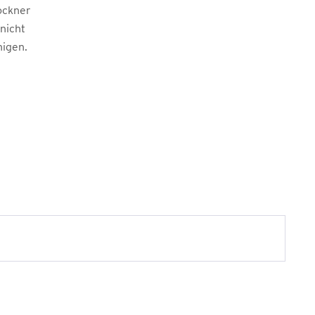
ockner
 nicht
nigen.