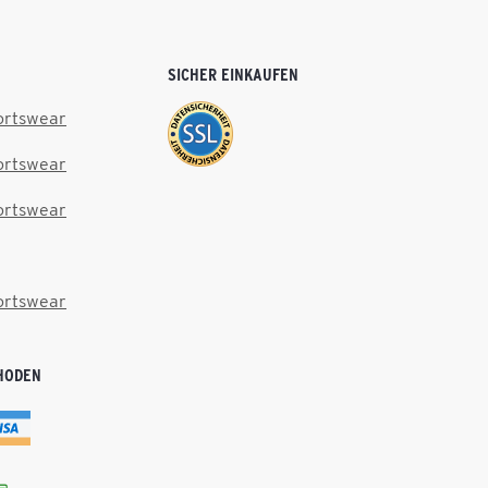
SICHER EINKAUFEN
ortswear
ortswear
ortswear
ortswear
HODEN