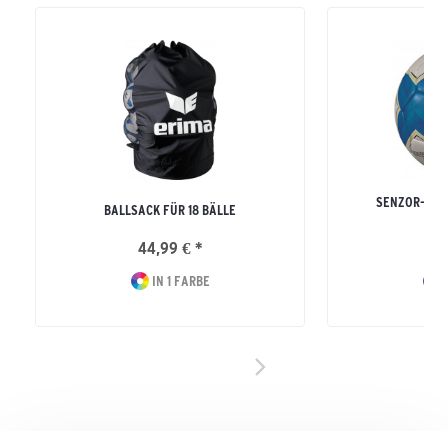
SENZOR-STAR
BALLSACK FÜR 18 BÄLLE
FU
44,99 € *
24
IN 1 FARBE
I