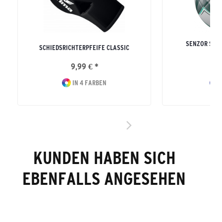
SENZOR STA
SCHIEDSRICHTERPFEIFE CLASSIC
FU
9,99 € *
59
IN 4 FARBEN
I
KUNDEN HABEN SICH
EBENFALLS ANGESEHEN