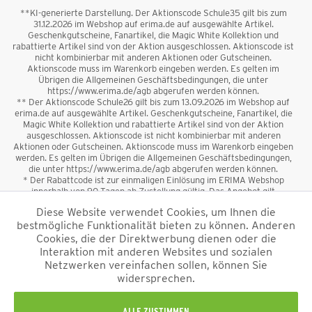
**KI-generierte Darstellung. Der Aktionscode Schule35 gilt bis zum
31.12.2026 im Webshop auf erima.de auf ausgewählte Artikel.
Geschenkgutscheine, Fanartikel, die Magic White Kollektion und
rabattierte Artikel sind von der Aktion ausgeschlossen. Aktionscode ist
nicht kombinierbar mit anderen Aktionen oder Gutscheinen.
Aktionscode muss im Warenkorb eingeben werden. Es gelten im
Übrigen die Allgemeinen Geschäftsbedingungen, die unter
https://www.erima.de/agb abgerufen werden können.
** Der Aktionscode Schule26 gilt bis zum 13.09.2026 im Webshop auf
erima.de auf ausgewählte Artikel. Geschenkgutscheine, Fanartikel, die
Magic White Kollektion und rabattierte Artikel sind von der Aktion
ausgeschlossen. Aktionscode ist nicht kombinierbar mit anderen
Aktionen oder Gutscheinen. Aktionscode muss im Warenkorb eingeben
werden. Es gelten im Übrigen die Allgemeinen Geschäftsbedingungen,
die unter https://www.erima.de/agb abgerufen werden können.
* Der Rabattcode ist zur einmaligen Einlösung im ERIMA Webshop
innerhalb von 90 Tagen ab Zustellung gültig. Das Angebot gilt
ausschließlich für Erstanmeldungen zum Newsletter. Reduzierte Ware
Diese Website verwendet Cookies, um Ihnen die
sowie Geschenkgutscheine sind vom Rabatt ausgeschlossen. Der
bestmögliche Funktionalität bieten zu können. Anderen
Rabattcode ist nicht mit anderen Aktionen oder Gutscheinen
kombinierbar. Der Mindestbestellwert beträgt 50 €
Cookies, die der Direktwerbung dienen oder die
*
Interaktion mit anderen Websites und sozialen
Netzwerken vereinfachen sollen, können Sie
*Alle Preise verstehen sich inkl. Mehrwertsteuer und zzgl.
widersprechen.
Versandkosten
und ggf. Nachnahmegebühren, wenn nicht anders
beschrieben.