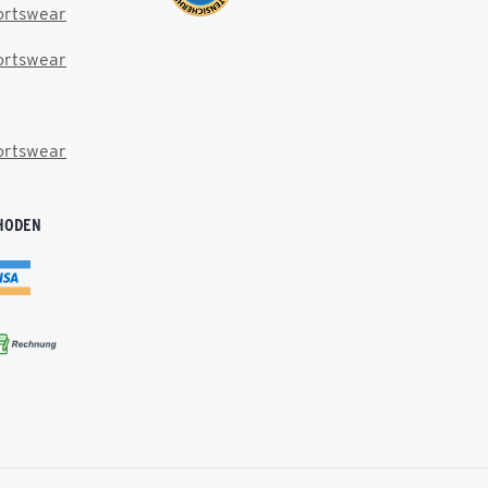
ortswear
ortswear
ortswear
HODEN