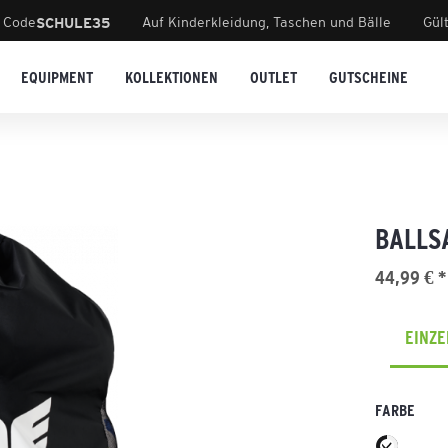
 Code
Auf Kinderkleidung, Taschen und Bälle
Gül
SCHULE35
EQUIPMENT
KOLLEKTIONEN
OUTLET
GUTSCHEINE
BALLS
44,99 € *
EINZ
FARBE