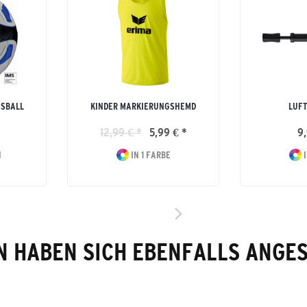
SSBALL
KINDER MARKIERUNGSHEMD
LUFT
12,99 € *
5,99 € *
9,
N
IN 1 FARBE
I
 HABEN SICH EBENFALLS ANGE