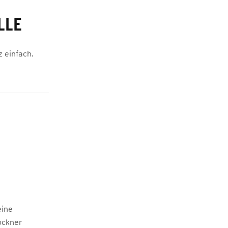
LLE
 einfach.
eine
ockner