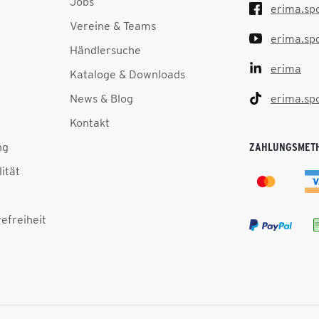
Jobs
erima.sp
Vereine & Teams
erima.sp
Händlersuche
erima
Kataloge & Downloads
News & Blog
erima.sp
Kontakt
ng
ZAHLUNGSMET
lität
efreiheit