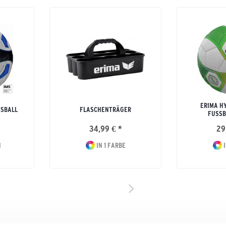
ERIMA HY
SSBALL
FLASCHENTRÄGER
FUSSB
34,99 € *
29
N
IN 1 FARBE
I