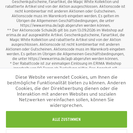
Geschenkgutscheine, Fanartikel, die Magic White Kollektion und
rabattierte Artikel sind von der Aktion ausgeschlossen. Aktionscode ist
nicht kombinierbar mit anderen Aktionen oder Gutscheinen.
Aktionscode muss im Warenkorb eingeben werden. Es gelten im
Übrigen die Allgemeinen Geschäftsbedingungen, die unter
https://www.erima.de/agb abgerufen werden können.
** Der Aktionscode Schule26 gilt bis zum 13.09.2026 im Webshop auf
erima.de auf ausgewählte Artikel. Geschenkgutscheine, Fanartikel, die
Magic White Kollektion und rabattierte Artikel sind von der Aktion
ausgeschlossen. Aktionscode ist nicht kombinierbar mit anderen
Aktionen oder Gutscheinen. Aktionscode muss im Warenkorb eingeben
werden. Es gelten im Übrigen die Allgemeinen Geschäftsbedingungen,
die unter https://www.erima.de/agb abgerufen werden können.
* Der Rabattcode ist zur einmaligen Einlösung im ERIMA Webshop
innerhalb von 90 Tagen ab Zustellung gültig. Das Angebot gilt
ausschließlich für Erstanmeldungen zum Newsletter. Reduzierte Ware
Diese Website verwendet Cookies, um Ihnen die
sowie Geschenkgutscheine sind vom Rabatt ausgeschlossen. Der
bestmögliche Funktionalität bieten zu können. Anderen
Rabattcode ist nicht mit anderen Aktionen oder Gutscheinen
kombinierbar. Der Mindestbestellwert beträgt 50 €
Cookies, die der Direktwerbung dienen oder die
*
Interaktion mit anderen Websites und sozialen
Netzwerken vereinfachen sollen, können Sie
*Alle Preise verstehen sich inkl. Mehrwertsteuer und zzgl.
widersprechen.
Versandkosten
und ggf. Nachnahmegebühren, wenn nicht anders
beschrieben.
Impressum
AGB
Datenschutzinformation