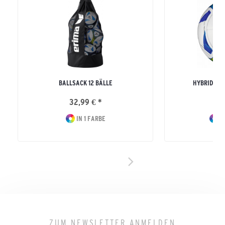
BALLSACK 12 BÄLLE
HYBRID TR
32,99 € *
39
IN 1 FARBE
I
ZUM NEWSLETTER ANMELDEN