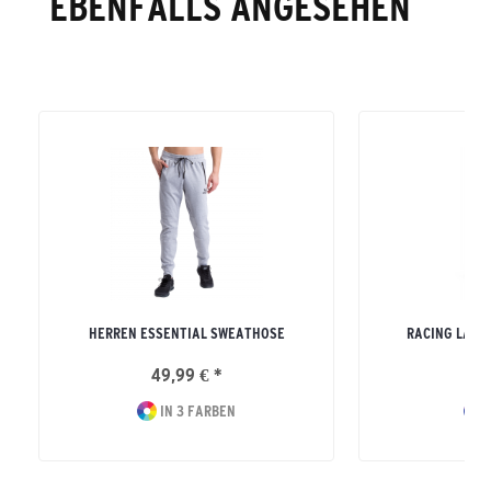
EBENFALLS ANGESEHEN
HERREN ESSENTIAL SWEATHOSE
RACING LAUF
49,99 € *
59
IN 3 FARBEN
I