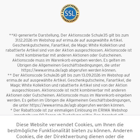
**KI-generierte Darstellung. Der Aktionscode Schule35 gilt bis zum
31.12.2026 im Webshop auf erima.de auf ausgewählte Artikel.
Geschenkgutscheine, Fanartikel, die Magic White Kollektion und
rabattierte Artikel sind von der Aktion ausgeschlossen. Aktionscode ist
nicht kombinierbar mit anderen Aktionen oder Gutscheinen.
Aktionscode muss im Warenkorb eingeben werden. Es gelten im
Übrigen die Allgemeinen Geschäftsbedingungen, die unter
https://www.erima.de/agb abgerufen werden können.
** Der Aktionscode Schule26 gilt bis zum 13.09.2026 im Webshop auf
erima.de auf ausgewählte Artikel. Geschenkgutscheine, Fanartikel, die
Magic White Kollektion und rabattierte Artikel sind von der Aktion
ausgeschlossen. Aktionscode ist nicht kombinierbar mit anderen
Aktionen oder Gutscheinen. Aktionscode muss im Warenkorb eingeben
werden. Es gelten im Übrigen die Allgemeinen Geschäftsbedingungen,
die unter https://www.erima.de/agb abgerufen werden können.
* Der Rabattcode ist zur einmaligen Einlösung im ERIMA Webshop
innerhalb von 90 Tagen ab Zustellung gültig. Das Angebot gilt
ausschließlich für Erstanmeldungen zum Newsletter. Reduzierte Ware
Diese Website verwendet Cookies, um Ihnen die
sowie Geschenkgutscheine sind vom Rabatt ausgeschlossen. Der
bestmögliche Funktionalität bieten zu können. Anderen
Rabattcode ist nicht mit anderen Aktionen oder Gutscheinen
kombinierbar. Der Mindestbestellwert beträgt 50 €
Cookies, die der Direktwerbung dienen oder die