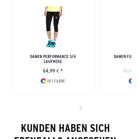
DAMEN PERFORMANCE 3/4
DAMEN FUNKT
LAUFHOSE
64,99 € *
19,99 €
IN 1 FARBE
IN
KUNDEN HABEN SICH