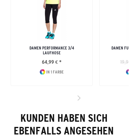
DAMEN PERFORMANCE 3/4
DAMEN FUNKT
LAUFHOSE
64,99 € *
19,99 €
IN 1 FARBE
IN
KUNDEN HABEN SICH
EBENFALLS ANGESEHEN