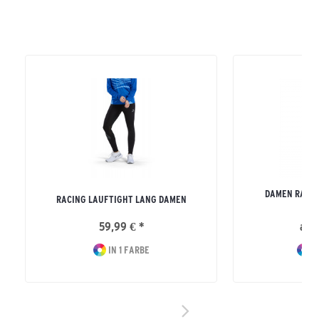
DAMEN RACE 
RACING LAUFTIGHT LANG DAMEN
59,99 € *
ab 
IN 1 FARBE
I