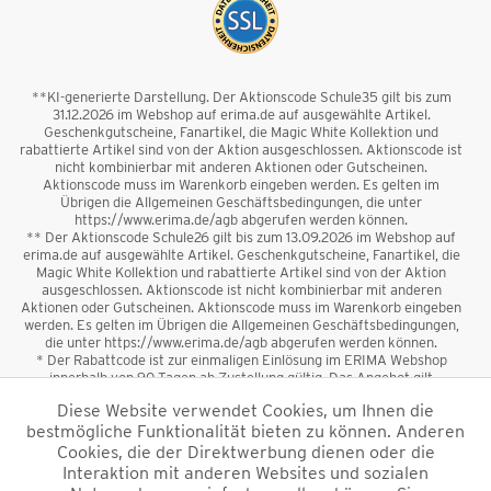
**KI-generierte Darstellung. Der Aktionscode Schule35 gilt bis zum
31.12.2026 im Webshop auf erima.de auf ausgewählte Artikel.
Geschenkgutscheine, Fanartikel, die Magic White Kollektion und
rabattierte Artikel sind von der Aktion ausgeschlossen. Aktionscode ist
nicht kombinierbar mit anderen Aktionen oder Gutscheinen.
Aktionscode muss im Warenkorb eingeben werden. Es gelten im
Übrigen die Allgemeinen Geschäftsbedingungen, die unter
https://www.erima.de/agb abgerufen werden können.
** Der Aktionscode Schule26 gilt bis zum 13.09.2026 im Webshop auf
erima.de auf ausgewählte Artikel. Geschenkgutscheine, Fanartikel, die
Magic White Kollektion und rabattierte Artikel sind von der Aktion
ausgeschlossen. Aktionscode ist nicht kombinierbar mit anderen
Aktionen oder Gutscheinen. Aktionscode muss im Warenkorb eingeben
werden. Es gelten im Übrigen die Allgemeinen Geschäftsbedingungen,
die unter https://www.erima.de/agb abgerufen werden können.
* Der Rabattcode ist zur einmaligen Einlösung im ERIMA Webshop
innerhalb von 90 Tagen ab Zustellung gültig. Das Angebot gilt
ausschließlich für Erstanmeldungen zum Newsletter. Reduzierte Ware
Diese Website verwendet Cookies, um Ihnen die
sowie Geschenkgutscheine sind vom Rabatt ausgeschlossen. Der
bestmögliche Funktionalität bieten zu können. Anderen
Rabattcode ist nicht mit anderen Aktionen oder Gutscheinen
kombinierbar. Der Mindestbestellwert beträgt 50 €
Cookies, die der Direktwerbung dienen oder die
*
Interaktion mit anderen Websites und sozialen