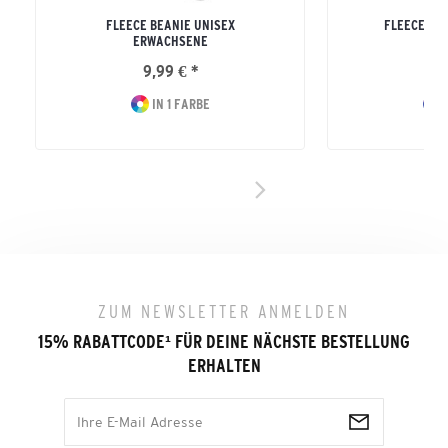
FLEECE BEANIE UNISEX
FLEECE HA
ERWACHSENE
ERW
9,99 € *
14
IN 1 FARBE
I
ZUM NEWSLETTER ANMELDEN
15% RABATTCODE
¹
FÜR DEINE NÄCHSTE BESTELLUNG
ERHALTEN