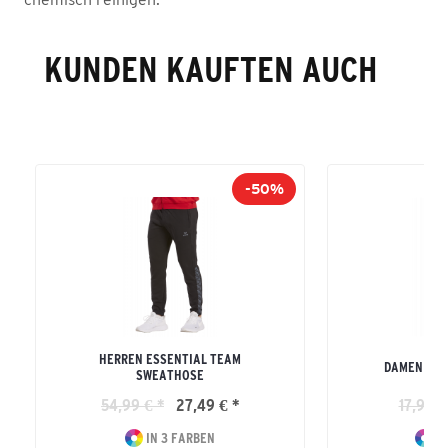
KUNDEN KAUFTEN AUCH
-50%
HERREN ESSENTIAL TEAM
DAMEN TEA
SWEATHOSE
54,99 € *
27,49 € *
17,99 €
IN 3 FARBEN
IN