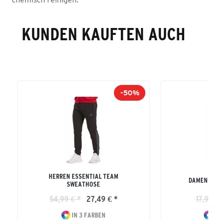
KUNDEN KAUFTEN AUCH
-50%
HERREN ESSENTIAL TEAM
DAMEN TEA
SWEATHOSE
54,99 € *
27,49 € *
17,99 €
IN 3 FARBEN
IN