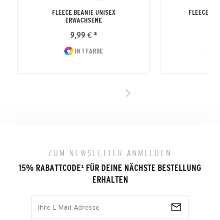
FLEECE BEANIE UNISEX
FLEECE HA
ERWACHSENE
ERW
9,99 € *
14
IN 1 FARBE
I
ZUM NEWSLETTER ANMELDEN
15% RABATTCODE
¹
FÜR DEINE NÄCHSTE BESTELLUNG
ERHALTEN