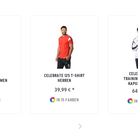
CELE
CELEBRATE 125 T-SHIRT
TRAININ
AMEN
HERREN
KAPU
39,99 € *
64
N
IN 15 FARBEN
IN