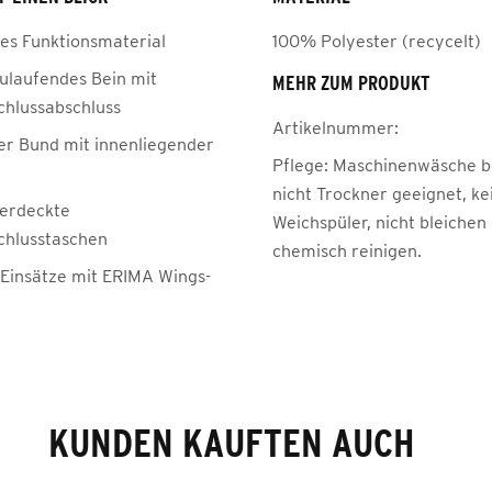
tes Funktionsmaterial
100% Polyester (recycelt)
ulaufendes Bein mit
MEHR ZUM PRODUKT
chlussabschluss
Artikelnummer:
her Bund mit innenliegender
Pflege:
Maschinenwäsche be
nicht Trockner geeignet, ke
verdeckte
Weichspüler, nicht bleichen
chlusstaschen
chemisch reinigen.
e Einsätze mit ERIMA Wings-
KUNDEN KAUFTEN AUCH