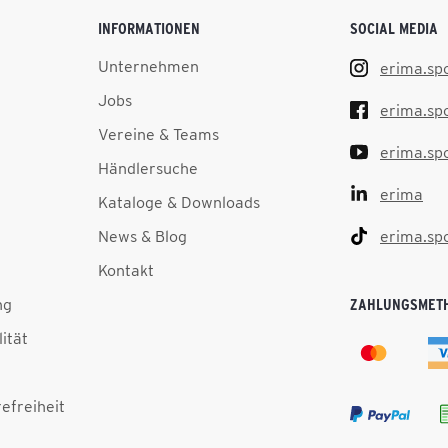
INFORMATIONEN
SOCIAL MEDIA
Unternehmen
erima.sp
Jobs
erima.sp
Vereine & Teams
erima.sp
Händlersuche
erima
Kataloge & Downloads
News & Blog
erima.sp
Kontakt
ng
ZAHLUNGSMET
lität
efreiheit