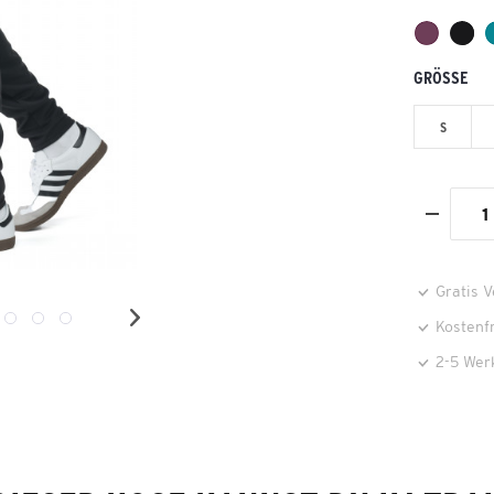
GRÖSSE
S
Gratis 
Kostenf
2-5 Wer