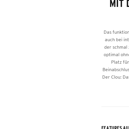
MIT 
Das funktion
auch bei in
der schmal 
optimal ohn
Platz fü
Beinabschlus
Der Clou: Da
FEATURES AU