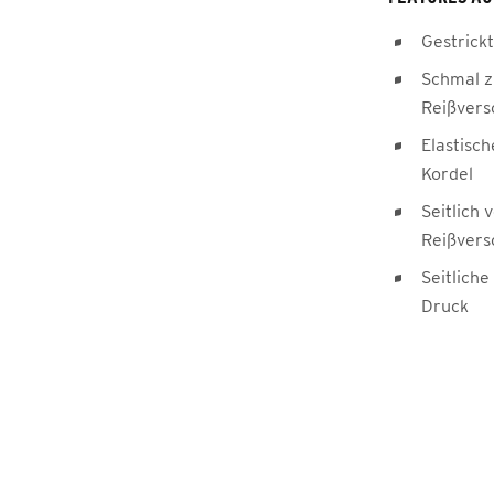
Gestrick
Schmal z
Reißvers
Elastisc
Kordel
Seitlich 
Reißvers
Seitlich
Druck