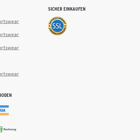
SICHER EINKAUFEN
ortswear
ortswear
ortswear
ortswear
HODEN