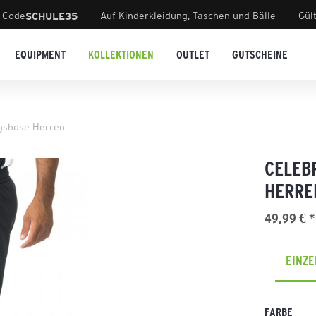
 Code
Auf Kinderkleidung, Taschen und Bälle
Gül
SCHULE35
EQUIPMENT
KOLLEKTIONEN
OUTLET
GUTSCHEINE
gshose Herren
CELEB
HERRE
49,99 € *
EINZ
FARBE