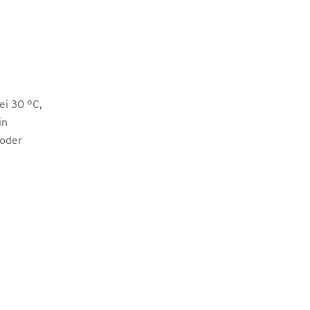
i 30 °C,
in
 oder