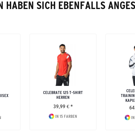
 HABEN SICH EBENFALLS ANGE
CELE
CELEBRATE 125 T-SHIRT
NISEX
TRAININ
HERREN
KAPU
39,99 € *
64
IN 15 FARBEN
N
IN