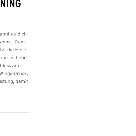
INING
damit du dich
kannst. Dank
tzt die Hose
 ausreichend
chluss am
 Wings-Druck.
üstung, damit