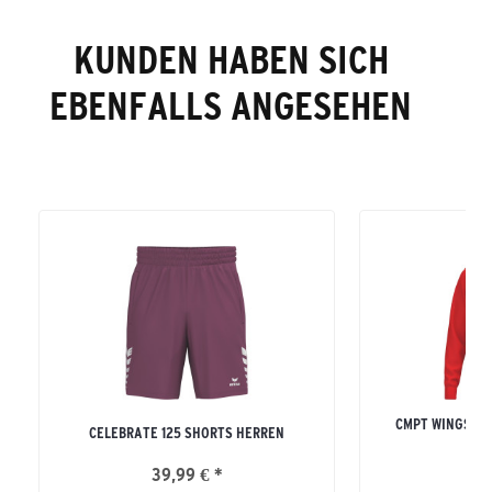
KUNDEN HABEN SICH
EBENFALLS ANGESEHEN
CMPT WINGS K
CELEBRATE 125 SHORTS HERREN
ERW
39,99 € *
64