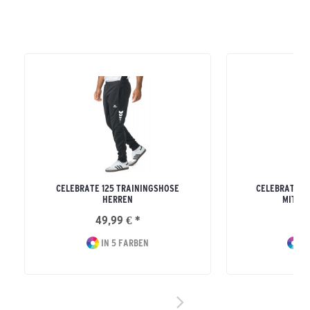
CELEBRATE 125 TRAININGSHOSE
CELEBRATE 1
HERREN
MIT K
49,99 € *
64
IN 5 FARBEN
IN