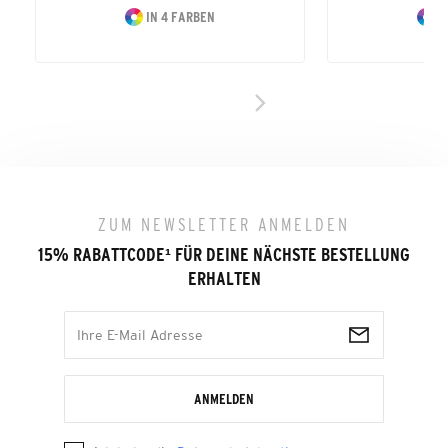
IN 4 FARBEN
I
ZUM NEWSLETTER ANMELDEN
15% RABATTCODE
¹
FÜR DEINE NÄCHSTE BESTELLUNG
ERHALTEN
ANMELDEN