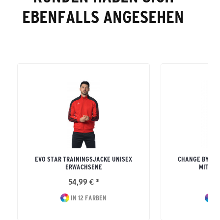
EBENFALLS ANGESEHEN
EVO STAR TRAININGSJACKE UNISEX
CHANGE BY ER
ERWACHSENE
MIT KA
54,99 € *
74
IN 12 FARBEN
I