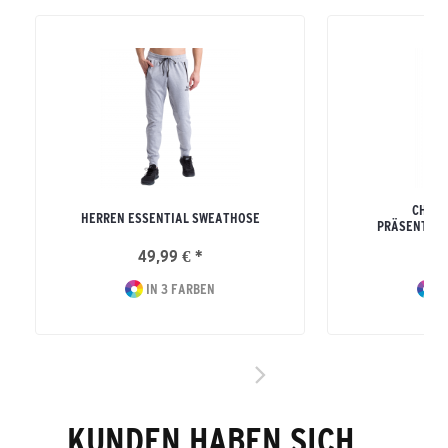
CHANG
HERREN ESSENTIAL SWEATHOSE
PRÄSENTATI
49,99 € *
54
IN 3 FARBEN
I
KUNDEN HABEN SICH