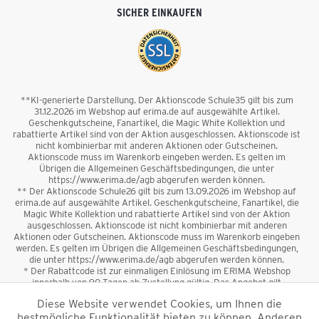
SICHER EINKAUFEN
**KI-generierte Darstellung. Der Aktionscode Schule35 gilt bis zum
31.12.2026 im Webshop auf erima.de auf ausgewählte Artikel.
Geschenkgutscheine, Fanartikel, die Magic White Kollektion und
rabattierte Artikel sind von der Aktion ausgeschlossen. Aktionscode ist
nicht kombinierbar mit anderen Aktionen oder Gutscheinen.
Aktionscode muss im Warenkorb eingeben werden. Es gelten im
Übrigen die Allgemeinen Geschäftsbedingungen, die unter
https://www.erima.de/agb abgerufen werden können.
** Der Aktionscode Schule26 gilt bis zum 13.09.2026 im Webshop auf
erima.de auf ausgewählte Artikel. Geschenkgutscheine, Fanartikel, die
Magic White Kollektion und rabattierte Artikel sind von der Aktion
ausgeschlossen. Aktionscode ist nicht kombinierbar mit anderen
Aktionen oder Gutscheinen. Aktionscode muss im Warenkorb eingeben
werden. Es gelten im Übrigen die Allgemeinen Geschäftsbedingungen,
die unter https://www.erima.de/agb abgerufen werden können.
* Der Rabattcode ist zur einmaligen Einlösung im ERIMA Webshop
innerhalb von 90 Tagen ab Zustellung gültig. Das Angebot gilt
ausschließlich für Erstanmeldungen zum Newsletter. Reduzierte Ware
Diese Website verwendet Cookies, um Ihnen die
sowie Geschenkgutscheine sind vom Rabatt ausgeschlossen. Der
bestmögliche Funktionalität bieten zu können. Anderen
Rabattcode ist nicht mit anderen Aktionen oder Gutscheinen