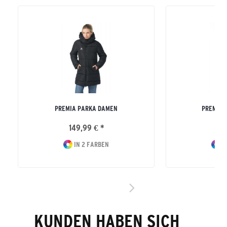
PREMIA PARKA DAMEN
PREMIA 
149,99 € *
14
IN 2 FARBEN
I
KUNDEN HABEN SICH