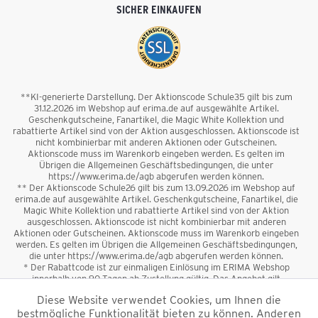
SICHER EINKAUFEN
**KI-generierte Darstellung. Der Aktionscode Schule35 gilt bis zum
31.12.2026 im Webshop auf erima.de auf ausgewählte Artikel.
Geschenkgutscheine, Fanartikel, die Magic White Kollektion und
rabattierte Artikel sind von der Aktion ausgeschlossen. Aktionscode ist
nicht kombinierbar mit anderen Aktionen oder Gutscheinen.
Aktionscode muss im Warenkorb eingeben werden. Es gelten im
Übrigen die Allgemeinen Geschäftsbedingungen, die unter
https://www.erima.de/agb abgerufen werden können.
** Der Aktionscode Schule26 gilt bis zum 13.09.2026 im Webshop auf
erima.de auf ausgewählte Artikel. Geschenkgutscheine, Fanartikel, die
Magic White Kollektion und rabattierte Artikel sind von der Aktion
ausgeschlossen. Aktionscode ist nicht kombinierbar mit anderen
Aktionen oder Gutscheinen. Aktionscode muss im Warenkorb eingeben
werden. Es gelten im Übrigen die Allgemeinen Geschäftsbedingungen,
die unter https://www.erima.de/agb abgerufen werden können.
* Der Rabattcode ist zur einmaligen Einlösung im ERIMA Webshop
innerhalb von 90 Tagen ab Zustellung gültig. Das Angebot gilt
ausschließlich für Erstanmeldungen zum Newsletter. Reduzierte Ware
Diese Website verwendet Cookies, um Ihnen die
sowie Geschenkgutscheine sind vom Rabatt ausgeschlossen. Der
bestmögliche Funktionalität bieten zu können. Anderen
Rabattcode ist nicht mit anderen Aktionen oder Gutscheinen