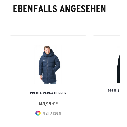
EBENFALLS ANGESEHEN
PREMIA HYD
PREMIA PARKA HERREN
ERW
149,99 € *
11
IN 2 FARBEN
I