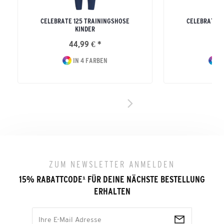
CELEBRATE 125 TRAININGSHOSE
CELEBRATE 1
KINDER
44,99 € *
49
IN 4 FARBEN
I
ZUM NEWSLETTER ANMELDEN
15% RABATTCODE
¹
FÜR DEINE NÄCHSTE BESTELLUNG
ERHALTEN