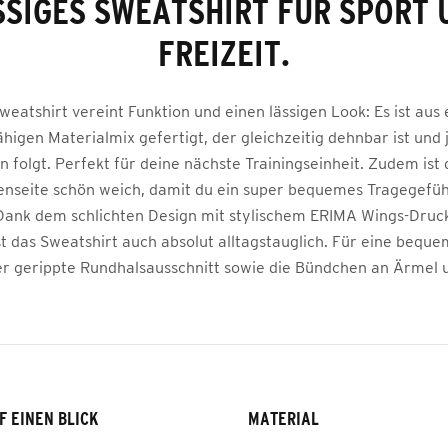
SSIGES SWEATSHIRT FÜR SPORT 
FREIZEIT.
weatshirt vereint Funktion und einen lässigen Look: Es ist aus
ähigen Materialmix gefertigt, der gleichzeitig dehnbar ist und 
folgt. Perfekt für deine nächste Trainingseinheit. Zudem ist 
enseite schön weich, damit du ein super bequemes Tragegefü
Dank dem schlichten Design mit stylischem ERIMA Wings-Druc
st das Sweatshirt auch absolut alltagstauglich. Für eine beq
er gerippte Rundhalsausschnitt sowie die Bündchen an Ärmel 
F EINEN BLICK
MATERIAL