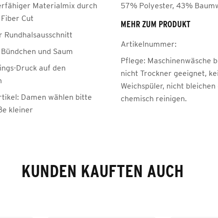
erfähiger Materialmix durch
57% Polyester, 43% Baumw
 Fiber Cut
MEHR ZUM PRODUKT
r Rundhalsausschnitt
Artikelnummer:
e Bündchen und Saum
Pflege:
Maschinenwäsche be
ngs-Druck auf den
nicht Trockner geeignet, ke
n
Weichspüler, nicht bleichen
rtikel: Damen wählen bitte
chemisch reinigen.
ße kleiner
KUNDEN KAUFTEN AUCH