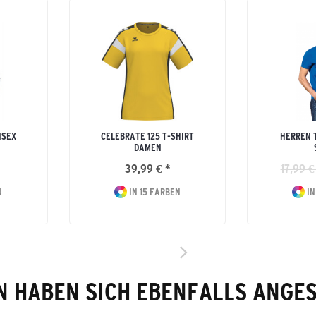
ISEX
CELEBRATE 125 T-SHIRT
HERREN 
DAMEN
39,99 € *
17,99 €
N
IN 15 FARBEN
IN
 HABEN SICH EBENFALLS ANGE