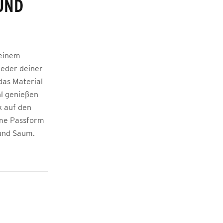
UND
 einem
jeder deiner
das Material
hl genießen
k auf den
ueme Passform
und Saum.