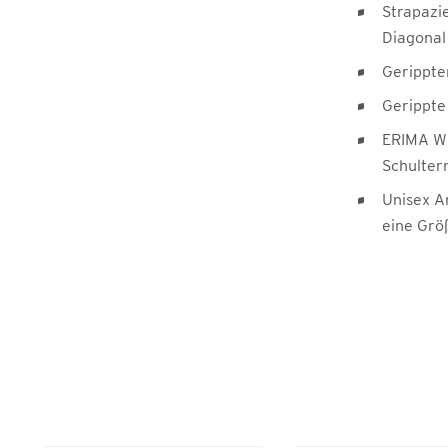
Strapazi
Diagonal
Gerippte
Gerippt
ERIMA Wi
Schulter
Unisex A
eine Grö