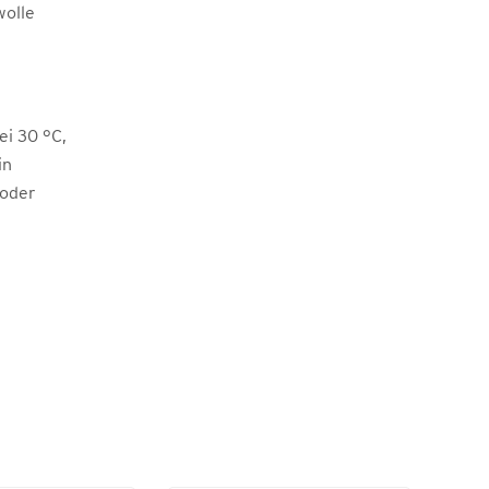
olle
i 30 °C,
in
 oder