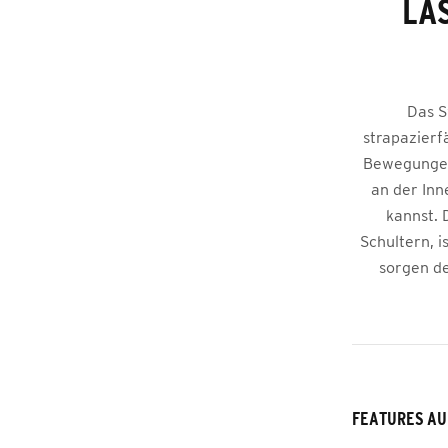
LÄ
Das S
strapazierf
Bewegungen 
an der Inn
kannst. 
Schultern, i
sorgen d
FEATURES AU