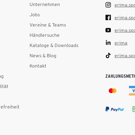
Unternehmen
erima.sp
Jobs
erima.sp
Vereine & Teams
erima.sp
Händlersuche
erima
Kataloge & Downloads
News & Blog
erima.sp
Kontakt
ng
ZAHLUNGSMET
lität
efreiheit