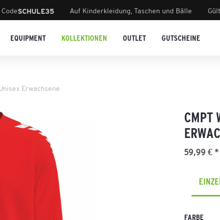
 Code
Auf Kinderkleidung, Taschen und Bälle
Gül
SCHULE35
EQUIPMENT
KOLLEKTIONEN
OUTLET
GUTSCHEINE
Unisex Erwachsene
CMPT 
ERWAC
59,99 € *
EINZ
FARBE