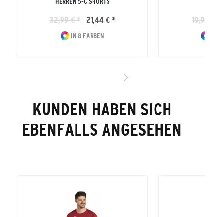
HERREN 5-C SHORTS
32,99 € *
21,44 € *
19,99 €
IN 8 FARBEN
IN
KUNDEN HABEN SICH
EBENFALLS ANGESEHEN