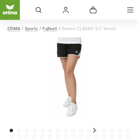
ERIMA
Sports
Fußball
Damen CLASSIC 5-C Shorts