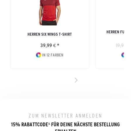
HERREN FUNKT
HERREN SIX WINGS T-SHIRT
39,99 € *
19,99 €
IN 12 FARBEN
IN
ZUM NEWSLETTER ANMELDEN
15% RABATTCODE
¹
FÜR DEINE NÄCHSTE BESTELLUNG