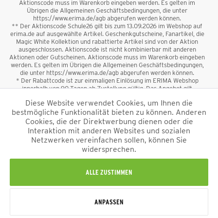
Aktionscode muss im Warenkorb eingeben werden. Es gelten im
Übrigen die Allgemeinen Geschäftsbedingungen, die unter
https://www.erima.de/agb abgerufen werden können.
** Der Aktionscode Schule26 gilt bis zum 13.09.2026 im Webshop auf
erima.de auf ausgewählte Artikel. Geschenkgutscheine, Fanartikel, die
Magic White Kollektion und rabattierte Artikel sind von der Aktion
ausgeschlossen. Aktionscode ist nicht kombinierbar mit anderen
Aktionen oder Gutscheinen. Aktionscode muss im Warenkorb eingeben
werden. Es gelten im Übrigen die Allgemeinen Geschäftsbedingungen,
die unter https://www.erima.de/agb abgerufen werden können.
* Der Rabattcode ist zur einmaligen Einlösung im ERIMA Webshop
innerhalb von 90 Tagen ab Zustellung gültig. Das Angebot gilt
ausschließlich für Erstanmeldungen zum Newsletter. Reduzierte Ware
Diese Website verwendet Cookies, um Ihnen die
sowie Geschenkgutscheine sind vom Rabatt ausgeschlossen. Der
bestmögliche Funktionalität bieten zu können. Anderen
Rabattcode ist nicht mit anderen Aktionen oder Gutscheinen
kombinierbar. Der Mindestbestellwert beträgt 50 €
Cookies, die der Direktwerbung dienen oder die
*
Interaktion mit anderen Websites und sozialen
Netzwerken vereinfachen sollen, können Sie
*Alle Preise verstehen sich inkl. Mehrwertsteuer und zzgl.
widersprechen.
Versandkosten
und ggf. Nachnahmegebühren, wenn nicht anders
beschrieben.
Impressum
AGB
Datenschutzinformation
Alle Rechte vorbehalten © 2026