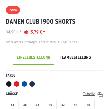
-55%
DAMEN CLUB 1900 SHORTS
ab 15,79 € *
34,99 € *
Niedrigster Gesamtpreis der letzten 30 Tage: 39,99 €
EINZELBESTELLUNG
TEAMBESTELLUNG
FARBE
GRÖSSE
Tabelle
34
36
38
40
42
44
46