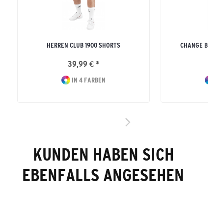
HERREN CLUB 1900 SHORTS
CHANGE BY E
39,99 € *
39
IN 4 FARBEN
I
KUNDEN HABEN SICH
EBENFALLS ANGESEHEN