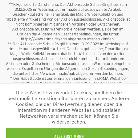
**KI-generierte Darstellung. Der Aktionscode Schule35 gilt bis zum
31.12.2026 im Webshop auf erima.de auf ausgewählte Artikel.
Geschenkgutscheine, Fanartikel, die Magic White Kollektion und
rabattierte Artikel sind von der Aktion ausgeschlossen. Aktionscode ist
nicht kombinierbar mit anderen Aktionen oder Gutscheinen.
Aktionscode muss im Warenkorb eingeben werden. Es gelten im
Übrigen die Allgemeinen Geschäftsbedingungen, die unter
https://www.erima.de/agb abgerufen werden können.
** Der Aktionscode Schule26 gilt bis zum 13.09.2026 im Webshop auf
erima.de auf ausgewählte Artikel. Geschenkgutscheine, Fanartikel, die
Magic White Kollektion und rabattierte Artikel sind von der Aktion
ausgeschlossen. Aktionscode ist nicht kombinierbar mit anderen
Aktionen oder Gutscheinen. Aktionscode muss im Warenkorb eingeben
werden. Es gelten im Übrigen die Allgemeinen Geschäftsbedingungen,
die unter https://www.erima.de/agb abgerufen werden können.
* Der Rabattcode ist zur einmaligen Einlösung im ERIMA Webshop
innerhalb von 90 Tagen ab Zustellung gültig. Das Angebot gilt
ausschließlich für Erstanmeldungen zum Newsletter. Reduzierte Ware
Diese Website verwendet Cookies, um Ihnen die
sowie Geschenkgutscheine sind vom Rabatt ausgeschlossen. Der
bestmögliche Funktionalität bieten zu können. Anderen
Rabattcode ist nicht mit anderen Aktionen oder Gutscheinen
kombinierbar. Der Mindestbestellwert beträgt 50 €
Cookies, die der Direktwerbung dienen oder die
*
Interaktion mit anderen Websites und sozialen
Netzwerken vereinfachen sollen, können Sie
*Alle Preise verstehen sich inkl. Mehrwertsteuer und zzgl.
widersprechen.
Versandkosten
und ggf. Nachnahmegebühren, wenn nicht anders
beschrieben.