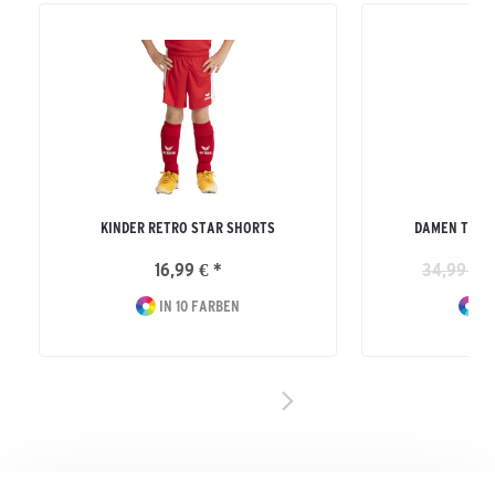
KINDER RETRO STAR SHORTS
DAMEN TEAM
16,99 € *
34,99 € *
IN 10 FARBEN
IN