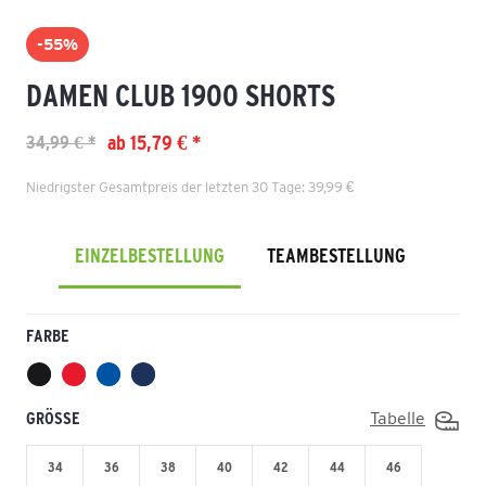
-55%
DAMEN CLUB 1900 SHORTS
ab 15,79 € *
34,99 € *
Niedrigster Gesamtpreis der letzten 30 Tage: 39,99 €
EINZELBESTELLUNG
TEAMBESTELLUNG
FARBE
GRÖSSE
Tabelle
34
36
38
40
42
44
46