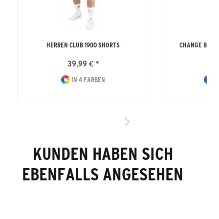
HERREN CLUB 1900 SHORTS
CHANGE BY E
39,99 € *
39
IN 4 FARBEN
I
KUNDEN HABEN SICH
EBENFALLS ANGESEHEN