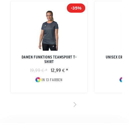
-35%
DAMEN FUNKTIONS TEAMSPORT T-
UNISEX ERWA
SHIRT
S
19,99 € *
12,99 € *
19
IN 13 FARBEN
IN