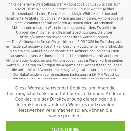
**KI-generierte Darstellung. Der Aktionscode Schule35 gilt bis zum
31.12.2026 im Webshop auf erima.de auf ausgewählte Artikel.
Geschenkgutscheine, Fanartikel, die Magic White Kollektion und
rabattierte Artikel sind von der Aktion ausgeschlossen. Aktionscode ist
nicht kombinierbar mit anderen Aktionen oder Gutscheinen.
Aktionscode muss im Warenkorb eingeben werden. Es gelten im
Übrigen die Allgemeinen Geschäftsbedingungen, die unter
https://www.erima.de/agb abgerufen werden können.
** Der Aktionscode Schule26 gilt bis zum 13.09.2026 im Webshop auf
erima.de auf ausgewählte Artikel. Geschenkgutscheine, Fanartikel, die
Magic White Kollektion und rabattierte Artikel sind von der Aktion
ausgeschlossen. Aktionscode ist nicht kombinierbar mit anderen
Aktionen oder Gutscheinen. Aktionscode muss im Warenkorb eingeben
werden. Es gelten im Übrigen die Allgemeinen Geschäftsbedingungen,
die unter https://www.erima.de/agb abgerufen werden können.
* Der Rabattcode ist zur einmaligen Einlösung im ERIMA Webshop
innerhalb von 90 Tagen ab Zustellung gültig. Das Angebot gilt
ausschließlich für Erstanmeldungen zum Newsletter. Reduzierte Ware
Diese Website verwendet Cookies, um Ihnen die
sowie Geschenkgutscheine sind vom Rabatt ausgeschlossen. Der
bestmögliche Funktionalität bieten zu können. Anderen
Rabattcode ist nicht mit anderen Aktionen oder Gutscheinen
kombinierbar. Der Mindestbestellwert beträgt 50 €
Cookies, die der Direktwerbung dienen oder die
*
Interaktion mit anderen Websites und sozialen
Netzwerken vereinfachen sollen, können Sie
*Alle Preise verstehen sich inkl. Mehrwertsteuer und zzgl.
widersprechen.
Versandkosten
und ggf. Nachnahmegebühren, wenn nicht anders
beschrieben.