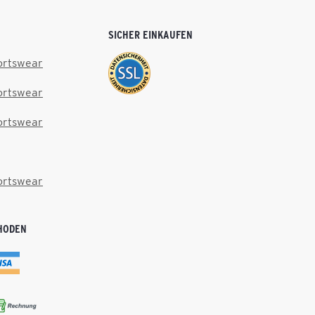
SICHER EINKAUFEN
ortswear
ortswear
ortswear
ortswear
HODEN