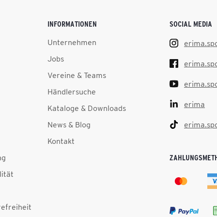
INFORMATIONEN
SOCIAL MEDIA
Unternehmen
erima.sp
Jobs
erima.sp
Vereine & Teams
erima.sp
Händlersuche
erima
Kataloge & Downloads
News & Blog
erima.sp
Kontakt
ng
ZAHLUNGSMET
lität
efreiheit