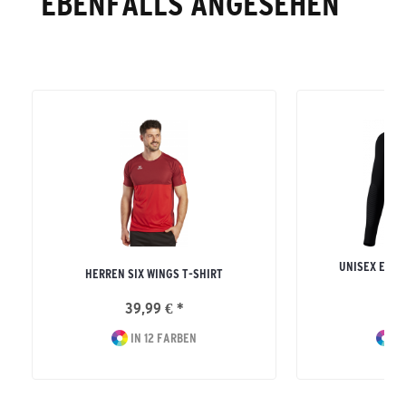
EBENFALLS ANGESEHEN
UNISEX ERW
HERREN SIX WINGS T-SHIRT
LON
39,99 € *
42
IN 12 FARBEN
IN