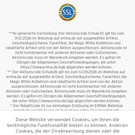
**KI-generierte Darstellung. Der Aktionscode Schule35 gilt bis zum
31.12.2026 im Webshop auf erima.de auf ausgewählte Artikel.
Geschenkgutscheine, Fanartikel, die Magic White Kollektion und
rabattierte Artikel sind von der Aktion ausgeschlossen. Aktionscode ist
nicht kombinierbar mit anderen Aktionen oder Gutscheinen.
Aktionscode muss im Warenkorb eingeben werden. Es gelten im
Übrigen die Allgemeinen Geschäftsbedingungen, die unter
https://www.erima.de/agb abgerufen werden können.
** Der Aktionscode Schule26 gilt bis zum 13.09.2026 im Webshop auf
erima.de auf ausgewählte Artikel. Geschenkgutscheine, Fanartikel, die
Magic White Kollektion und rabattierte Artikel sind von der Aktion
ausgeschlossen. Aktionscode ist nicht kombinierbar mit anderen
Aktionen oder Gutscheinen. Aktionscode muss im Warenkorb eingeben
werden. Es gelten im Übrigen die Allgemeinen Geschäftsbedingungen,
die unter https://www.erima.de/agb abgerufen werden können.
* Der Rabattcode ist zur einmaligen Einlösung im ERIMA Webshop
innerhalb von 90 Tagen ab Zustellung gültig. Das Angebot gilt
ausschließlich für Erstanmeldungen zum Newsletter. Reduzierte Ware
Diese Website verwendet Cookies, um Ihnen die
sowie Geschenkgutscheine sind vom Rabatt ausgeschlossen. Der
bestmögliche Funktionalität bieten zu können. Anderen
Rabattcode ist nicht mit anderen Aktionen oder Gutscheinen
kombinierbar. Der Mindestbestellwert beträgt 50 €
Cookies, die der Direktwerbung dienen oder die
*