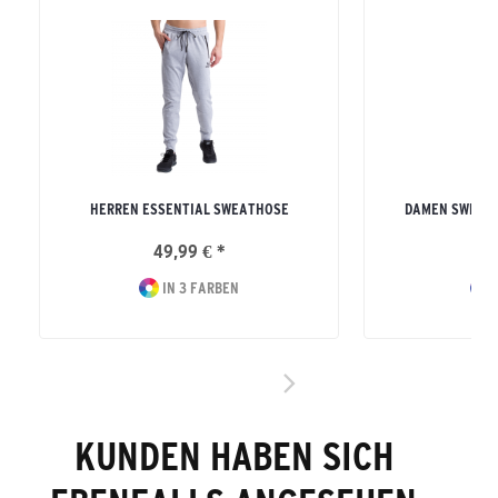
HERREN ESSENTIAL SWEATHOSE
DAMEN SWEATH
49,99 € *
49
IN 3 FARBEN
I
KUNDEN HABEN SICH