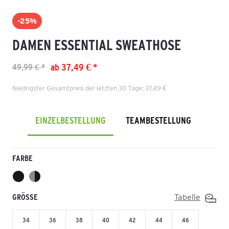
-25%
DAMEN ESSENTIAL SWEATHOSE
ab 37,49 € *
49,99 € *
Niedrigster Gesamtpreis der letzten 30 Tage: 37,49 €
EINZELBESTELLUNG
TEAMBESTELLUNG
FARBE
GRÖSSE
Tabelle
34
36
38
40
42
44
46