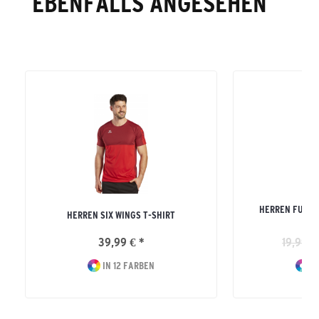
EBENFALLS ANGESEHEN
HERREN FUNKT
HERREN SIX WINGS T-SHIRT
39,99 € *
19,99 €
IN 12 FARBEN
IN