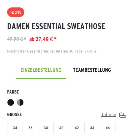
-25%
DAMEN ESSENTIAL SWEATHOSE
ab 37,49 € *
49,99 € *
Niedrigster Gesamtpreis der letzten 30 Tage: 37,49 €
EINZELBESTELLUNG
TEAMBESTELLUNG
FARBE
GRÖSSE
Tabelle
34
36
38
40
42
44
46