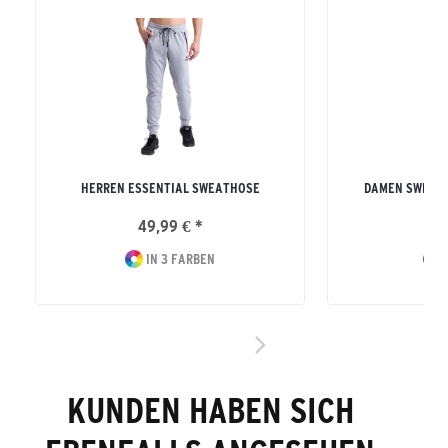
HERREN ESSENTIAL SWEATHOSE
DAMEN SWEATH
49,99 € *
49
IN 3 FARBEN
I
KUNDEN HABEN SICH