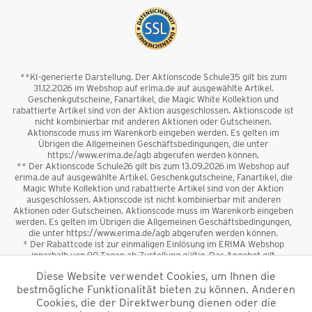
**KI-generierte Darstellung. Der Aktionscode Schule35 gilt bis zum
31.12.2026 im Webshop auf erima.de auf ausgewählte Artikel.
Geschenkgutscheine, Fanartikel, die Magic White Kollektion und
rabattierte Artikel sind von der Aktion ausgeschlossen. Aktionscode ist
nicht kombinierbar mit anderen Aktionen oder Gutscheinen.
Aktionscode muss im Warenkorb eingeben werden. Es gelten im
Übrigen die Allgemeinen Geschäftsbedingungen, die unter
https://www.erima.de/agb abgerufen werden können.
** Der Aktionscode Schule26 gilt bis zum 13.09.2026 im Webshop auf
erima.de auf ausgewählte Artikel. Geschenkgutscheine, Fanartikel, die
Magic White Kollektion und rabattierte Artikel sind von der Aktion
ausgeschlossen. Aktionscode ist nicht kombinierbar mit anderen
Aktionen oder Gutscheinen. Aktionscode muss im Warenkorb eingeben
werden. Es gelten im Übrigen die Allgemeinen Geschäftsbedingungen,
die unter https://www.erima.de/agb abgerufen werden können.
* Der Rabattcode ist zur einmaligen Einlösung im ERIMA Webshop
innerhalb von 90 Tagen ab Zustellung gültig. Das Angebot gilt
ausschließlich für Erstanmeldungen zum Newsletter. Reduzierte Ware
Diese Website verwendet Cookies, um Ihnen die
sowie Geschenkgutscheine sind vom Rabatt ausgeschlossen. Der
bestmögliche Funktionalität bieten zu können. Anderen
Rabattcode ist nicht mit anderen Aktionen oder Gutscheinen
kombinierbar. Der Mindestbestellwert beträgt 50 €
Cookies, die der Direktwerbung dienen oder die
*