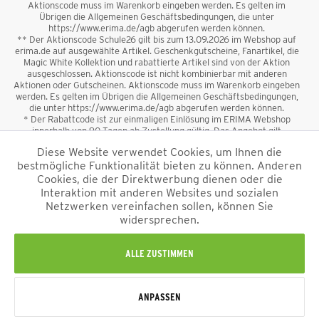
Aktionscode muss im Warenkorb eingeben werden. Es gelten im
Übrigen die Allgemeinen Geschäftsbedingungen, die unter
https://www.erima.de/agb abgerufen werden können.
** Der Aktionscode Schule26 gilt bis zum 13.09.2026 im Webshop auf
erima.de auf ausgewählte Artikel. Geschenkgutscheine, Fanartikel, die
Magic White Kollektion und rabattierte Artikel sind von der Aktion
ausgeschlossen. Aktionscode ist nicht kombinierbar mit anderen
Aktionen oder Gutscheinen. Aktionscode muss im Warenkorb eingeben
werden. Es gelten im Übrigen die Allgemeinen Geschäftsbedingungen,
die unter https://www.erima.de/agb abgerufen werden können.
* Der Rabattcode ist zur einmaligen Einlösung im ERIMA Webshop
innerhalb von 90 Tagen ab Zustellung gültig. Das Angebot gilt
ausschließlich für Erstanmeldungen zum Newsletter. Reduzierte Ware
Diese Website verwendet Cookies, um Ihnen die
sowie Geschenkgutscheine sind vom Rabatt ausgeschlossen. Der
bestmögliche Funktionalität bieten zu können. Anderen
Rabattcode ist nicht mit anderen Aktionen oder Gutscheinen
kombinierbar. Der Mindestbestellwert beträgt 50 €
Cookies, die der Direktwerbung dienen oder die
*
Interaktion mit anderen Websites und sozialen
Netzwerken vereinfachen sollen, können Sie
*Alle Preise verstehen sich inkl. Mehrwertsteuer und zzgl.
widersprechen.
Versandkosten
und ggf. Nachnahmegebühren, wenn nicht anders
beschrieben.
Impressum
AGB
Datenschutzinformation
Alle Rechte vorbehalten © 2026