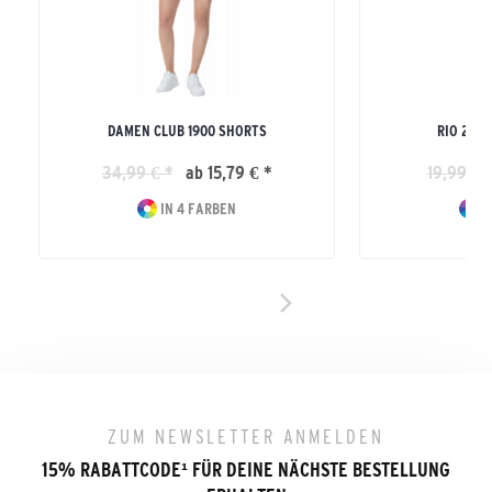
DAMEN CLUB 1900 SHORTS
RIO 2.0
34,99 € *
ab 15,79 € *
19,99 € 
IN 4 FARBEN
I
ZUM NEWSLETTER ANMELDEN
15% RABATTCODE
¹
FÜR DEINE NÄCHSTE BESTELLUNG