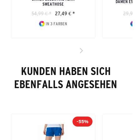
DAMEN ESSEN
SWEATHOSE
54,99 € *
27,49 € *
29,99 €
IN 3 FARBEN
I
KUNDEN HABEN SICH
EBENFALLS ANGESEHEN
-55%