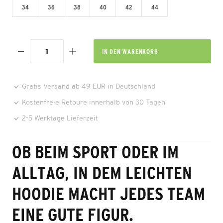
34
36
38
40
42
44
IN DEN
WARENKORB
Gratis Versand ab 49 EUR in Deutschland
Kostenfreie Retoure innerhalb von 30 Tagen
2-5 Werktage Lieferzeit
OB BEIM SPORT ODER IM
ALLTAG, IN DEM LEICHTEN
HOODIE MACHT JEDES TEAM
EINE GUTE FIGUR.