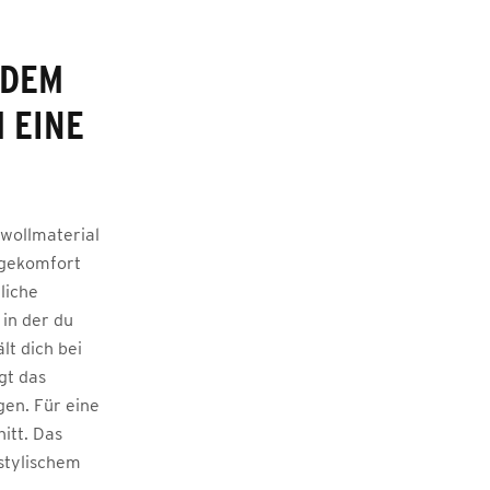
 DEM
 EINE
wollmaterial
agekomfort
liche
 in der du
lt dich bei
gt das
gen. Für eine
itt. Das
stylischem