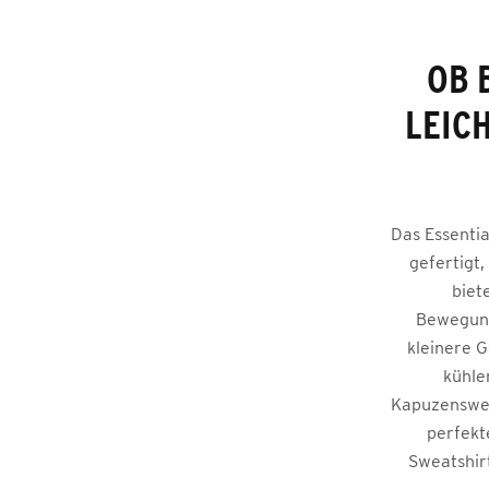
OB 
LEIC
Das Essenti
gefertigt
biet
Bewegungs
kleinere G
kühle
Kapuzensweat
perfekt
Sweatshir