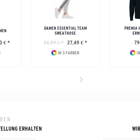
DAMEN ESSENTIAL TEAM
PREMIA 
AMEN
SWEATHOSE
ERW
0 € *
54,99 € *
27,49 € *
79
N
IN 3 FARBEN
IN
LDEN
TELLUNG ERHALTEN
WIR