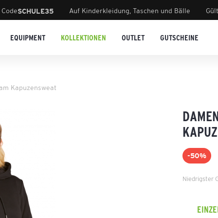
 Code
Auf Kinderkleidung, Taschen und Bälle
Gül
SCHULE35
EQUIPMENT
KOLLEKTIONEN
OUTLET
GUTSCHEINE
eam Kapuzensweat
DAMEN
KAPUZ
-50%
Niedrigster 
EINZ