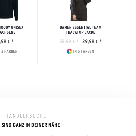
HOODY UNISEX
DAMEN ESSENTIAL TEAM
ACHSENE
TRACKTOP JACKE
,99 € *
59,99 € *
29,99 € *
2
 3 FARBEN
IN 5 FARBEN
HÄNDLERSUCHE
 SIND GANZ IN DEINER NÄHE