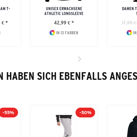
AM T-
UNISEX ERWACHSENE
DAMEN T
ATHLETIC LONGSLEEVE
 € *
42,99 € *
17,99 €
N
IN 13 FARBEN
IN
 HABEN SICH EBENFALLS ANGE
-55%
-50%