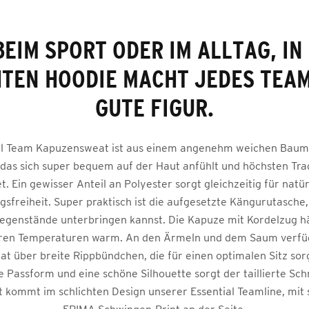
BEIM SPORT ODER IM ALLTAG, IN
HTEN HOODIE MACHT JEDES TEAM
GUTE FIGUR.
al Team Kapuzensweat ist aus einem angenehm weichen Baum
, das sich super bequem auf der Haut anfühlt und höchsten Tr
et. Ein gewisser Anteil an Polyester sorgt gleichzeitig für natür
freiheit. Super praktisch ist die aufgesetzte Kängurutasche,
egenstände unterbringen kannst. Die Kapuze mit Kordelzug hä
ren Temperaturen warm. An den Ärmeln und dem Saum verfü
 über breite Rippbündchen, die für einen optimalen Sitz sor
e Passform und eine schöne Silhouette sorgt der taillierte Schn
t kommt im schlichten Design unserer Essential Teamline, mit 