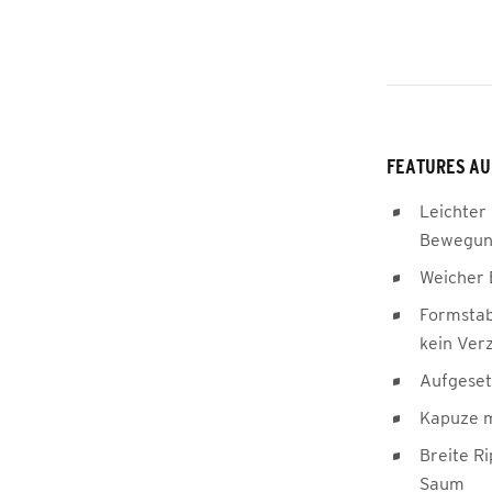
FEATURES AU
Leichter 
Bewegung
Weicher
Formstab
kein Ver
Aufgeset
Kapuze m
Breite R
Saum