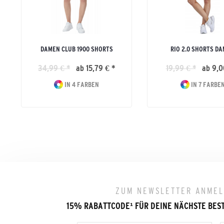
DAMEN CLUB 1900 SHORTS
RIO 2.0 SHORTS D
34,99 € *
ab 15,79 € *
19,99 € *
ab 9,0
IN 4 FARBEN
IN 7 FARBE
ZUM NEWSLETTER ANME
15% RABATTCODE
¹
FÜR DEINE NÄCHSTE BES