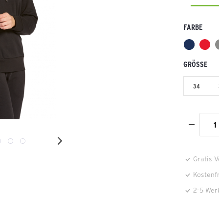
FARBE
GRÖSSE
34
Gratis 
Kostenf
2-5 Wer