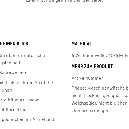
ERIMA Schwingen-Print an der Seite.
F EINEN BLICK
MATERIAL
Stretch für natürliche
60% Baumwolle, 40% Poly
sfreiheit
MEHR ZUM PRODUKT
 Baumwollmix
Artikelnummer:
il dank leichtem Stretch –
Pflege:
Maschinenwäsche be
ziehen
nicht Trockner geeignet, ke
zte Kängurutasche
Weichspüler, nicht bleichen
it Kordelzug
chemisch reinigen.
ippbündchen an Ärmel und