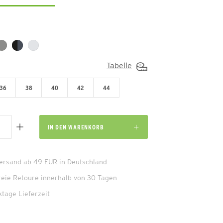
Tabelle
36
38
40
42
44
IN DEN
WARENKORB
Versand ab 49 EUR in Deutschland
reie Retoure innerhalb von 30 Tagen
ktage Lieferzeit