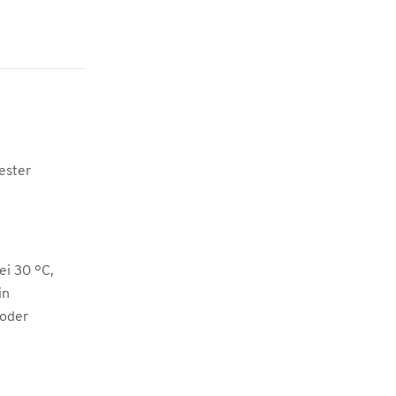
ester
i 30 °C,
in
 oder