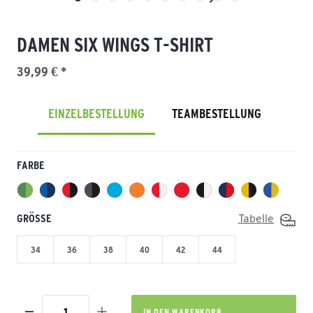
DAMEN SIX WINGS T-SHIRT
39,99 € *
EINZELBESTELLUNG
TEAMBESTELLUNG
FARBE
GRÖSSE
Tabelle
34
36
38
40
42
44
IN DEN
WARENKORB