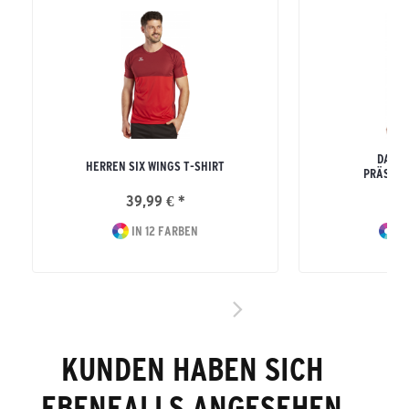
DAMEN
HERREN SIX WINGS T-SHIRT
PRÄSENT
39,99 € *
69
IN 12 FARBEN
IN
KUNDEN HABEN SICH
EBENFALLS ANGESEHEN