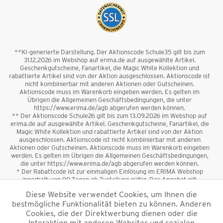
**KI-generierte Darstellung. Der Aktionscode Schule35 gilt bis zum
31.12.2026 im Webshop auf erima.de auf ausgewählte Artikel.
Geschenkgutscheine, Fanartikel, die Magic White Kollektion und
rabattierte Artikel sind von der Aktion ausgeschlossen. Aktionscode ist
nicht kombinierbar mit anderen Aktionen oder Gutscheinen.
Aktionscode muss im Warenkorb eingeben werden. Es gelten im
Übrigen die Allgemeinen Geschäftsbedingungen, die unter
https://www.erima.de/agb abgerufen werden können.
** Der Aktionscode Schule26 gilt bis zum 13.09.2026 im Webshop auf
erima.de auf ausgewählte Artikel. Geschenkgutscheine, Fanartikel, die
Magic White Kollektion und rabattierte Artikel sind von der Aktion
ausgeschlossen. Aktionscode ist nicht kombinierbar mit anderen
Aktionen oder Gutscheinen. Aktionscode muss im Warenkorb eingeben
werden. Es gelten im Übrigen die Allgemeinen Geschäftsbedingungen,
die unter https://www.erima.de/agb abgerufen werden können.
* Der Rabattcode ist zur einmaligen Einlösung im ERIMA Webshop
innerhalb von 90 Tagen ab Zustellung gültig. Das Angebot gilt
ausschließlich für Erstanmeldungen zum Newsletter. Reduzierte Ware
Diese Website verwendet Cookies, um Ihnen die
sowie Geschenkgutscheine sind vom Rabatt ausgeschlossen. Der
bestmögliche Funktionalität bieten zu können. Anderen
Rabattcode ist nicht mit anderen Aktionen oder Gutscheinen
kombinierbar. Der Mindestbestellwert beträgt 50 €
Cookies, die der Direktwerbung dienen oder die
*
Interaktion mit anderen Websites und sozialen