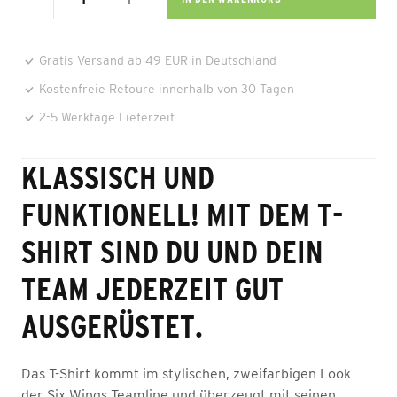
Gratis Versand ab 49 EUR in Deutschland
Kostenfreie Retoure innerhalb von 30 Tagen
2-5 Werktage Lieferzeit
KLASSISCH UND
FUNKTIONELL! MIT DEM T-
SHIRT SIND DU UND DEIN
TEAM JEDERZEIT GUT
AUSGERÜSTET.
Das T-Shirt kommt im stylischen, zweifarbigen Look
der Six Wings Teamline und überzeugt mit seinen