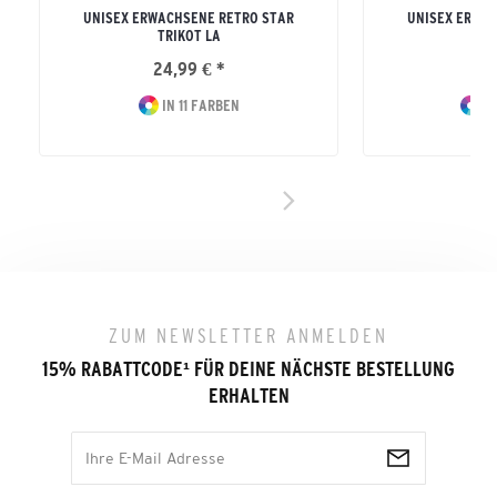
UNISEX ERWACHSENE RETRO STAR
UNISEX ERWA
TRIKOT LA
24,99 € *
19
IN 11 FARBEN
IN
ZUM NEWSLETTER ANMELDEN
15% RABATTCODE
¹
FÜR DEINE NÄCHSTE BESTELLUNG
ERHALTEN