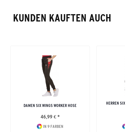
KUNDEN KAUFTEN AUCH
HERREN SIX WI
DAMEN SIX WINGS WORKER HOSE
MI
46,99 € *
64
IN 9 FARBEN
IN