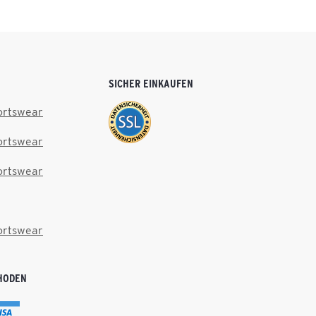
SICHER EINKAUFEN
ortswear
ortswear
ortswear
ortswear
HODEN