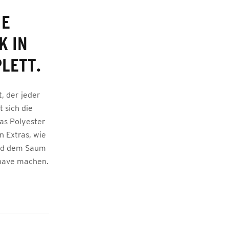
IE
K IN
LETT.
, der jeder
 sich die
das Polyester
n Extras, wie
und dem Saum
-have machen.