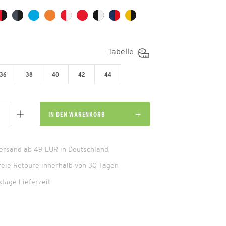
Tabelle
36
38
40
42
44
IN DEN
WARENKORB
Versand ab 49 EUR in Deutschland
reie Retoure innerhalb von 30 Tagen
ktage Lieferzeit