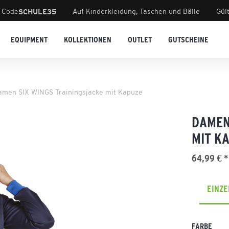
 Code
Auf Kinderkleidung, Taschen und Bälle
Gül
SCHULE35
EQUIPMENT
KOLLEKTIONEN
OUTLET
GUTSCHEINE
amen SIX WINGS Trainingsjacke mit Kapuze
DAMEN
MIT K
64,99 € *
EINZ
FARBE