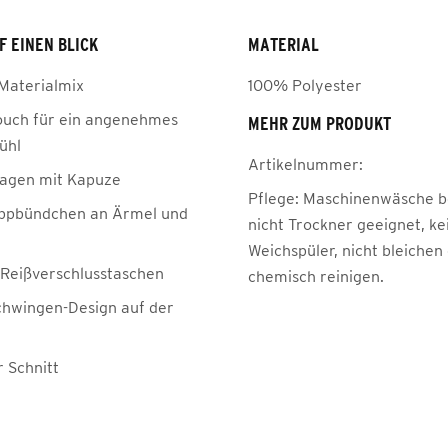
F EINEN BLICK
MATERIAL
Materialmix
100% Polyester
ouch für ein angenehmes
MEHR ZUM PRODUKT
ühl
Artikelnummer:
agen mit Kapuze
Pflege:
Maschinenwäsche be
ippbündchen an Ärmel und
nicht Trockner geeignet, ke
Weichspüler, nicht bleichen
e Reißverschlusstaschen
chemisch reinigen.
hwingen-Design auf der
r Schnitt