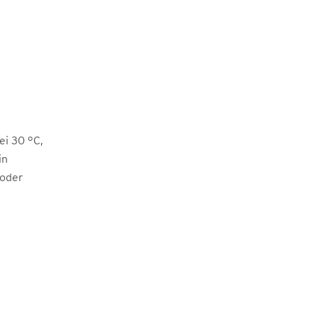
i 30 °C,
in
 oder