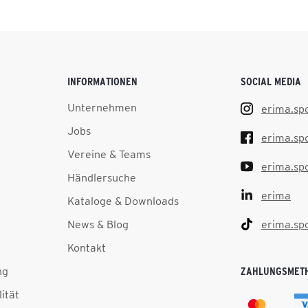
INFORMATIONEN
SOCIAL MEDIA
Unternehmen
erima.sp
Jobs
erima.sp
Vereine & Teams
erima.sp
Händlersuche
erima
Kataloge & Downloads
News & Blog
erima.sp
Kontakt
ng
ZAHLUNGSMET
lität