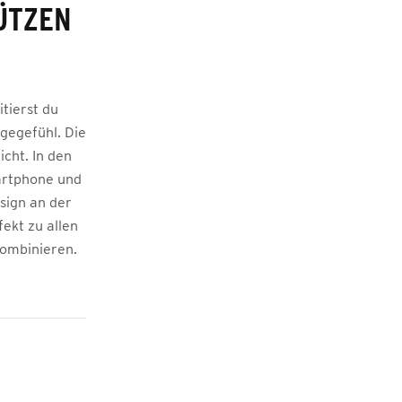
ÜTZEN
tierst du
gegefühl. Die
cht. In den
artphone und
sign an der
fekt zu allen
kombinieren.