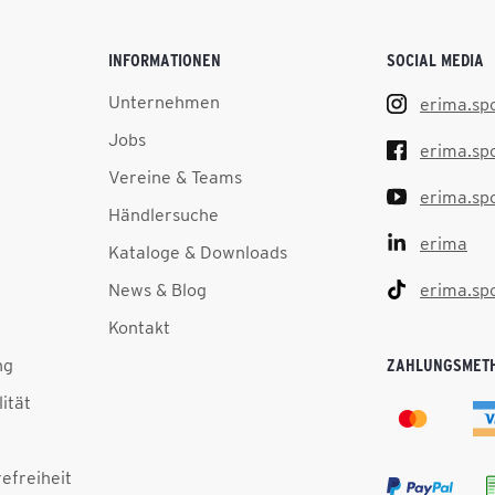
INFORMATIONEN
SOCIAL MEDIA
Unternehmen
erima.sp
Jobs
erima.sp
Vereine & Teams
erima.sp
Händlersuche
erima
Kataloge & Downloads
News & Blog
erima.sp
Kontakt
ng
ZAHLUNGSMET
lität
efreiheit