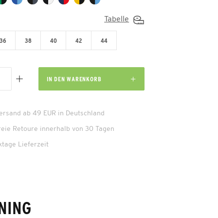
Tabelle
36
38
40
42
44
IN DEN
WARENKORB
Versand ab 49 EUR in Deutschland
reie Retoure innerhalb von 30 Tagen
ktage Lieferzeit
NING