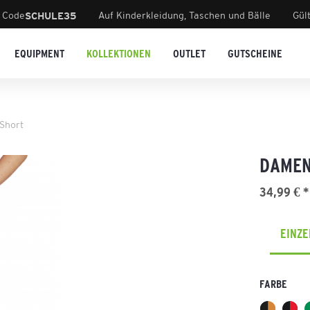
 Code
Auf Kinderkleidung, Taschen und Bälle
Gül
SCHULE35
EQUIPMENT
KOLLEKTIONEN
OUTLET
GUTSCHEINE
Short
DAMEN
34,99 € *
EINZ
FARBE