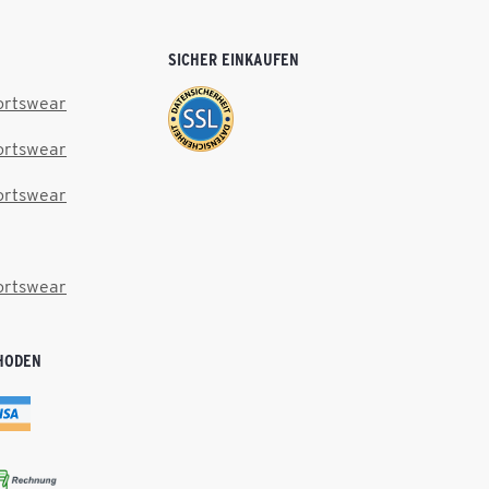
SICHER EINKAUFEN
ortswear
ortswear
ortswear
ortswear
HODEN