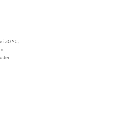
i 30 °C,
in
 oder