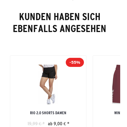
KUNDEN HABEN SICH
EBENFALLS ANGESEHEN
-55%
RIO 2.0 SHORTS DAMEN
WINGS 
19,99 € *
ab 9,00 € *
24