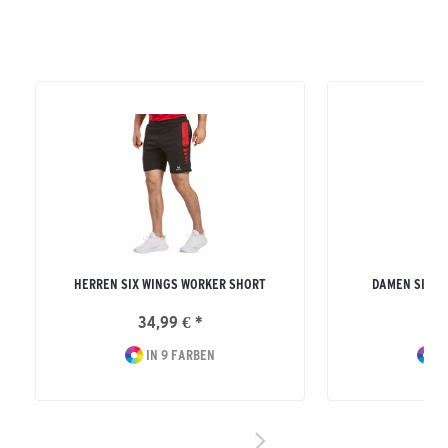
HERREN SIX WINGS WORKER SHORT
DAMEN SIX W
34,99 € *
46
IN 9 FARBEN
I