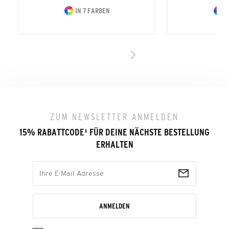
IN 7 FARBEN
I
ZUM NEWSLETTER ANMELDEN
15% RABATTCODE
¹
FÜR DEINE NÄCHSTE BESTELLUNG
ERHALTEN
ANMELDEN