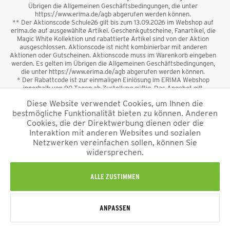
Übrigen die Allgemeinen Geschäftsbedingungen, die unter
https://www.erima.de/agb abgerufen werden können.
** Der Aktionscode Schule26 gilt bis zum 13.09.2026 im Webshop auf
erima.de auf ausgewählte Artikel. Geschenkgutscheine, Fanartikel, die
Magic White Kollektion und rabattierte Artikel sind von der Aktion
ausgeschlossen. Aktionscode ist nicht kombinierbar mit anderen
Aktionen oder Gutscheinen. Aktionscode muss im Warenkorb eingeben
werden. Es gelten im Übrigen die Allgemeinen Geschäftsbedingungen,
die unter https://www.erima.de/agb abgerufen werden können.
* Der Rabattcode ist zur einmaligen Einlösung im ERIMA Webshop
innerhalb von 90 Tagen ab Zustellung gültig. Das Angebot gilt
ausschließlich für Erstanmeldungen zum Newsletter. Reduzierte Ware
Diese Website verwendet Cookies, um Ihnen die
sowie Geschenkgutscheine sind vom Rabatt ausgeschlossen. Der
bestmögliche Funktionalität bieten zu können. Anderen
Rabattcode ist nicht mit anderen Aktionen oder Gutscheinen
kombinierbar. Der Mindestbestellwert beträgt 50 €
Cookies, die der Direktwerbung dienen oder die
*
Interaktion mit anderen Websites und sozialen
Netzwerken vereinfachen sollen, können Sie
*Alle Preise verstehen sich inkl. Mehrwertsteuer und zzgl.
widersprechen.
Versandkosten
und ggf. Nachnahmegebühren, wenn nicht anders
beschrieben.
Impressum
AGB
Datenschutzinformation
Alle Rechte vorbehalten © 2026