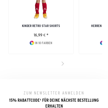
KINDER RETRO STAR SHORTS
HERREN SIX
16,99 € *
44
IN 10 FARBEN
IN
ZUM NEWSLETTER ANMELDEN
15% RABATTCODE
¹
FÜR DEINE NÄCHSTE BESTELLUNG
ERHALTEN