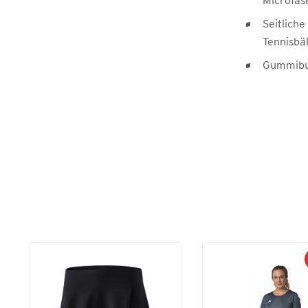
Microfas
Seitliche
Tennisbä
Gummibu