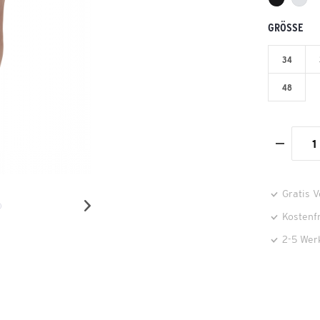
GRÖSSE
34
48
Gratis 
Kostenf
2-5 Wer