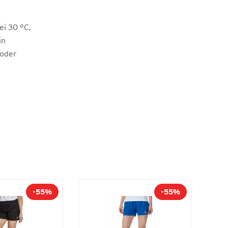
i 30 °C,
in
 oder
-55%
-55%