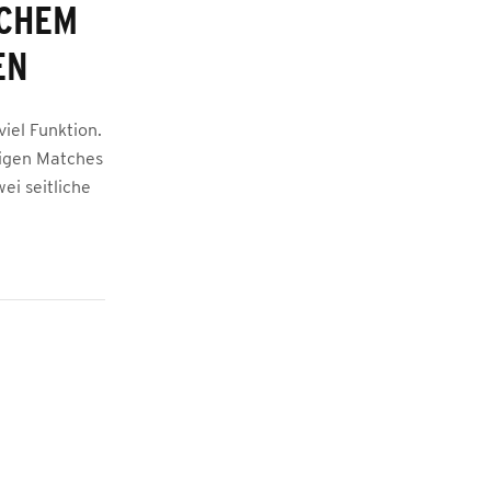
SCHEM
EN
iel Funktion.
tzigen Matches
ei seitliche