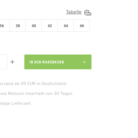
Tabelle
36
38
40
42
44
46
IN DEN
WARENKORB
Versand ab 49 EUR in Deutschland
reie Retoure innerhalb von 30 Tagen
ktage Lieferzeit