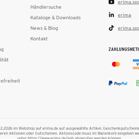
erima.sp
Händlersuche
erima
Kataloge & Downloads
News & Blog
erima.sp
Kontakt
ng
ZAHLUNGSMET
lität
efreiheit
.12.2026 im Webshop auf erima.de auf ausgewählte Artikel. Geschenkgutscheine, F
nderen Aktionen oder Gutscheinen. Aktionscode muss im Warenkorb eingeben we
unter https://www.erima.de/agb abgerufen werden können.