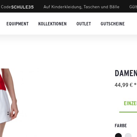
 Code
Auf Kinderkleidung, Taschen und Bälle
Gül
SCHULE35
EQUIPMENT
KOLLEKTIONEN
OUTLET
GUTSCHEINE
DAMEN
44,99 € *
EINZ
FARBE