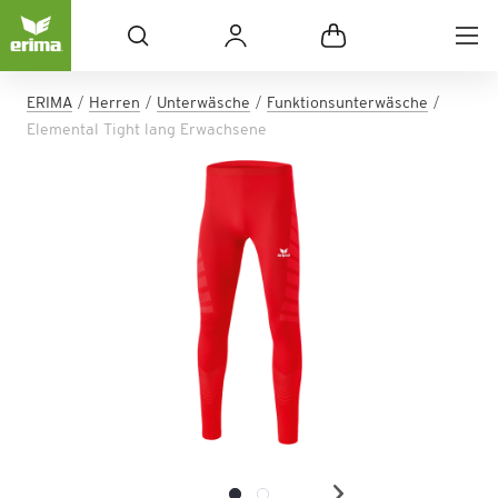
ERIMA
Herren
Unterwäsche
Funktionsunterwäsche
Elemental Tight lang Erwachsene