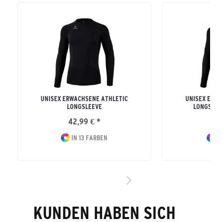
UNISEX ERWACHSENE ATHLETIC
UNISEX ERW
LONGSLEEVE
LONGSLEE
42,99 € *
42
IN 13 FARBEN
I
KUNDEN HABEN SICH