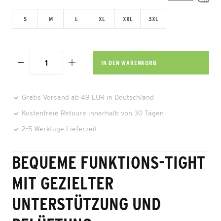
S
M
L
XL
XXL
3XL
IN DEN
WARENKORB
Gratis Versand ab 49 EUR in Deutschland
Kostenfreie Retoure innerhalb von 30 Tagen
2-5 Werktage Lieferzeit
BEQUEME FUNKTIONS-TIGHT
MIT GEZIELTER
UNTERSTÜTZUNG UND