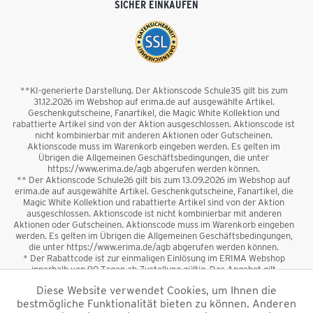
SICHER EINKAUFEN
**KI-generierte Darstellung. Der Aktionscode Schule35 gilt bis zum
31.12.2026 im Webshop auf erima.de auf ausgewählte Artikel.
Geschenkgutscheine, Fanartikel, die Magic White Kollektion und
rabattierte Artikel sind von der Aktion ausgeschlossen. Aktionscode ist
nicht kombinierbar mit anderen Aktionen oder Gutscheinen.
Aktionscode muss im Warenkorb eingeben werden. Es gelten im
Übrigen die Allgemeinen Geschäftsbedingungen, die unter
https://www.erima.de/agb abgerufen werden können.
** Der Aktionscode Schule26 gilt bis zum 13.09.2026 im Webshop auf
erima.de auf ausgewählte Artikel. Geschenkgutscheine, Fanartikel, die
Magic White Kollektion und rabattierte Artikel sind von der Aktion
ausgeschlossen. Aktionscode ist nicht kombinierbar mit anderen
Aktionen oder Gutscheinen. Aktionscode muss im Warenkorb eingeben
werden. Es gelten im Übrigen die Allgemeinen Geschäftsbedingungen,
die unter https://www.erima.de/agb abgerufen werden können.
* Der Rabattcode ist zur einmaligen Einlösung im ERIMA Webshop
innerhalb von 90 Tagen ab Zustellung gültig. Das Angebot gilt
ausschließlich für Erstanmeldungen zum Newsletter. Reduzierte Ware
Diese Website verwendet Cookies, um Ihnen die
sowie Geschenkgutscheine sind vom Rabatt ausgeschlossen. Der
bestmögliche Funktionalität bieten zu können. Anderen
Rabattcode ist nicht mit anderen Aktionen oder Gutscheinen