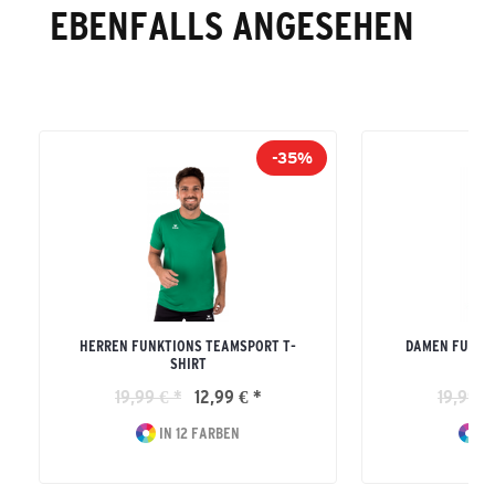
EBENFALLS ANGESEHEN
-35%
HERREN FUNKTIONS TEAMSPORT T-
DAMEN FUNKT
SHIRT
19,99 € *
12,99 € *
19,99 €
IN 12 FARBEN
IN