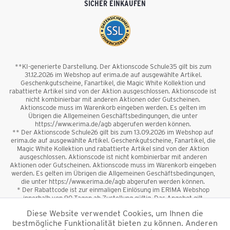
SICHER EINKAUFEN
**KI-generierte Darstellung. Der Aktionscode Schule35 gilt bis zum
31.12.2026 im Webshop auf erima.de auf ausgewählte Artikel.
Geschenkgutscheine, Fanartikel, die Magic White Kollektion und
rabattierte Artikel sind von der Aktion ausgeschlossen. Aktionscode ist
nicht kombinierbar mit anderen Aktionen oder Gutscheinen.
Aktionscode muss im Warenkorb eingeben werden. Es gelten im
Übrigen die Allgemeinen Geschäftsbedingungen, die unter
https://www.erima.de/agb abgerufen werden können.
** Der Aktionscode Schule26 gilt bis zum 13.09.2026 im Webshop auf
erima.de auf ausgewählte Artikel. Geschenkgutscheine, Fanartikel, die
Magic White Kollektion und rabattierte Artikel sind von der Aktion
ausgeschlossen. Aktionscode ist nicht kombinierbar mit anderen
Aktionen oder Gutscheinen. Aktionscode muss im Warenkorb eingeben
werden. Es gelten im Übrigen die Allgemeinen Geschäftsbedingungen,
die unter https://www.erima.de/agb abgerufen werden können.
* Der Rabattcode ist zur einmaligen Einlösung im ERIMA Webshop
innerhalb von 90 Tagen ab Zustellung gültig. Das Angebot gilt
ausschließlich für Erstanmeldungen zum Newsletter. Reduzierte Ware
Diese Website verwendet Cookies, um Ihnen die
sowie Geschenkgutscheine sind vom Rabatt ausgeschlossen. Der
bestmögliche Funktionalität bieten zu können. Anderen
Rabattcode ist nicht mit anderen Aktionen oder Gutscheinen