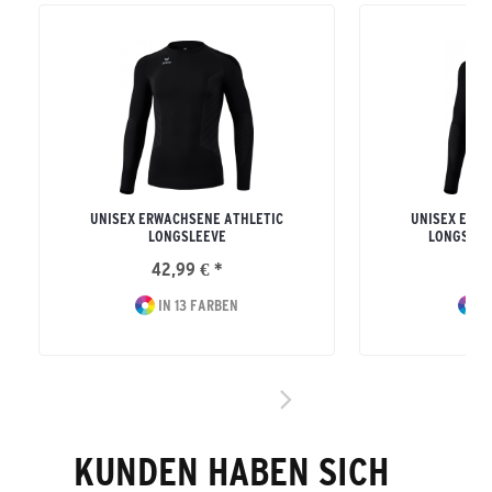
UNISEX ERWACHSENE ATHLETIC
UNISEX ERW
LONGSLEEVE
LONGSLEE
42,99 € *
42
IN 13 FARBEN
I
KUNDEN HABEN SICH