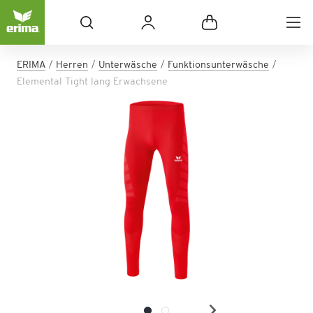
ERIMA
Herren
Unterwäsche
Funktionsunterwäsche
Elemental Tight lang Erwachsene