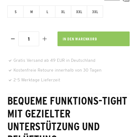
S
M
L
XL
XXL
3XL
IN DEN
WARENKORB
Gratis Versand ab 49 EUR in Deutschland
Kostenfreie Retoure innerhalb von 30 Tagen
2-5 Werktage Lieferzeit
BEQUEME FUNKTIONS-TIGHT
MIT GEZIELTER
UNTERSTÜTZUNG UND