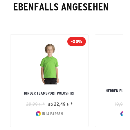
EBENFALLS ANGESEHEN
-25%
HERREN FUNKT
KINDER TEAMSPORT POLOSHIRT
29,99 € *
ab 22,49 € *
19,99 €
IN 14 FARBEN
IN