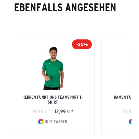
EBENFALLS ANGESEHEN
-35%
HERREN FUNKTIONS TEAMSPORT T-
DAMEN FUNKT
SHIRT
19,99 € *
12,99 € *
19,99 €
IN 12 FARBEN
IN