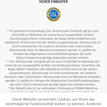
SICHER EINKAUFEN
**KI-generierte Darstellung. Der Aktionscode Schule35 gilt bis zum
31.12.2026 im Webshop auf erima.de auf ausgewählte Artikel.
Geschenkgutscheine, Fanartikel, die Magic White Kollektion und
rabattierte Artikel sind von der Aktion ausgeschlossen. Aktionscode ist
nicht kombinierbar mit anderen Aktionen oder Gutscheinen.
Aktionscode muss im Warenkorb eingeben werden. Es gelten im
Übrigen die Allgemeinen Geschäftsbedingungen, die unter
https://www.erima.de/agb abgerufen werden können.
** Der Aktionscode Schule26 gilt bis zum 13.09.2026 im Webshop auf
erima.de auf ausgewählte Artikel. Geschenkgutscheine, Fanartikel, die
Magic White Kollektion und rabattierte Artikel sind von der Aktion
ausgeschlossen. Aktionscode ist nicht kombinierbar mit anderen
Aktionen oder Gutscheinen. Aktionscode muss im Warenkorb eingeben
werden. Es gelten im Übrigen die Allgemeinen Geschäftsbedingungen,
die unter https://www.erima.de/agb abgerufen werden können.
* Der Rabattcode ist zur einmaligen Einlösung im ERIMA Webshop
innerhalb von 90 Tagen ab Zustellung gültig. Das Angebot gilt
ausschließlich für Erstanmeldungen zum Newsletter. Reduzierte Ware
Diese Website verwendet Cookies, um Ihnen die
sowie Geschenkgutscheine sind vom Rabatt ausgeschlossen. Der
bestmögliche Funktionalität bieten zu können. Anderen
Rabattcode ist nicht mit anderen Aktionen oder Gutscheinen