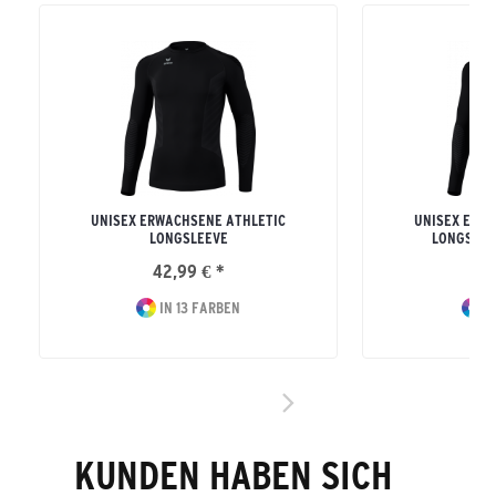
UNISEX ERWACHSENE ATHLETIC
UNISEX ERW
LONGSLEEVE
LONGSLEE
42,99 € *
42
IN 13 FARBEN
I
KUNDEN HABEN SICH