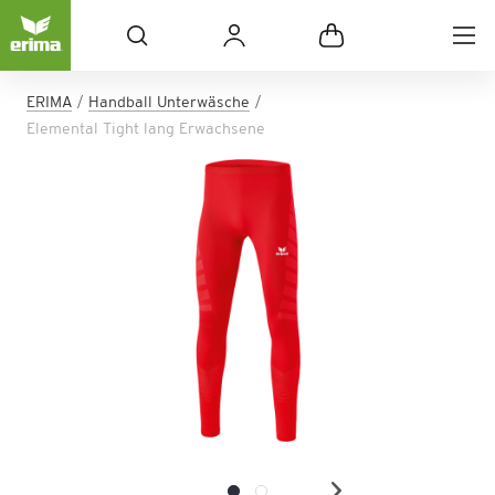
ERIMA
Handball Unterwäsche
Elemental Tight lang Erwachsene