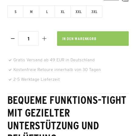
S
M
L
XL
XXL
3XL
IN DEN
WARENKORB
Gratis Versand ab 49 EUR in Deutschland
Kostenfreie Retoure innerhalb von 30 Tagen
2-5 Werktage Lieferzeit
BEQUEME FUNKTIONS-TIGHT
MIT GEZIELTER
UNTERSTÜTZUNG UND