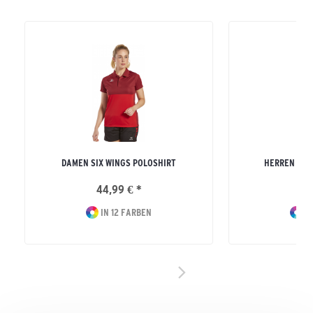
DAMEN SIX WINGS POLOSHIRT
HERREN SIX
44,99 € *
44
IN 12 FARBEN
IN