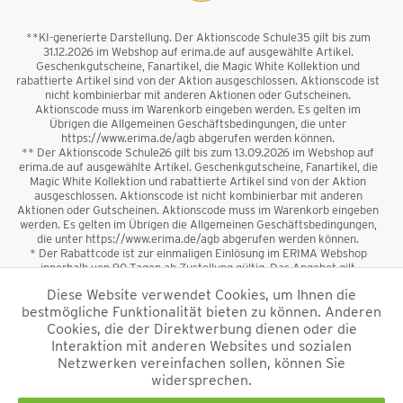
**KI-generierte Darstellung. Der Aktionscode Schule35 gilt bis zum
31.12.2026 im Webshop auf erima.de auf ausgewählte Artikel.
Geschenkgutscheine, Fanartikel, die Magic White Kollektion und
rabattierte Artikel sind von der Aktion ausgeschlossen. Aktionscode ist
nicht kombinierbar mit anderen Aktionen oder Gutscheinen.
Aktionscode muss im Warenkorb eingeben werden. Es gelten im
Übrigen die Allgemeinen Geschäftsbedingungen, die unter
https://www.erima.de/agb abgerufen werden können.
** Der Aktionscode Schule26 gilt bis zum 13.09.2026 im Webshop auf
erima.de auf ausgewählte Artikel. Geschenkgutscheine, Fanartikel, die
Magic White Kollektion und rabattierte Artikel sind von der Aktion
ausgeschlossen. Aktionscode ist nicht kombinierbar mit anderen
Aktionen oder Gutscheinen. Aktionscode muss im Warenkorb eingeben
werden. Es gelten im Übrigen die Allgemeinen Geschäftsbedingungen,
die unter https://www.erima.de/agb abgerufen werden können.
* Der Rabattcode ist zur einmaligen Einlösung im ERIMA Webshop
innerhalb von 90 Tagen ab Zustellung gültig. Das Angebot gilt
ausschließlich für Erstanmeldungen zum Newsletter. Reduzierte Ware
Diese Website verwendet Cookies, um Ihnen die
sowie Geschenkgutscheine sind vom Rabatt ausgeschlossen. Der
bestmögliche Funktionalität bieten zu können. Anderen
Rabattcode ist nicht mit anderen Aktionen oder Gutscheinen
kombinierbar. Der Mindestbestellwert beträgt 50 €
Cookies, die der Direktwerbung dienen oder die
*
Interaktion mit anderen Websites und sozialen
Netzwerken vereinfachen sollen, können Sie
*Alle Preise verstehen sich inkl. Mehrwertsteuer und zzgl.
widersprechen.
Versandkosten
und ggf. Nachnahmegebühren, wenn nicht anders
beschrieben.